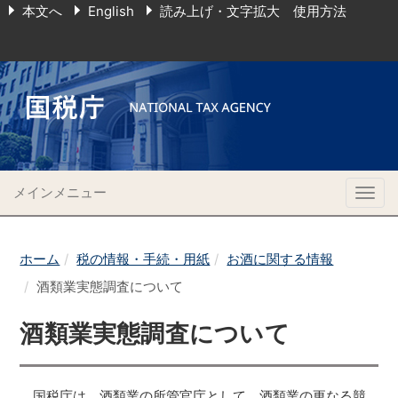
本文へ
English
読み上げ・文字拡大 使用方法
メインメニュー
Togg
navig
ホーム
税の情報・手続・用紙
お酒に関する情報
酒類業実態調査について
酒類業実態調査について
国税庁は、酒類業の所管官庁として、酒類業の更なる競