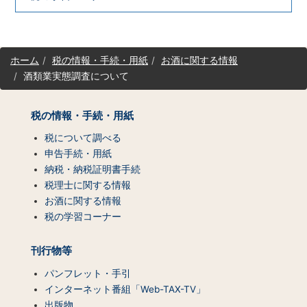
サ
ホーム
税の情報・手続・用紙
お酒に関する情報
イ
酒類業実態調査について
ト
マ
ッ
税の情報・手続・用紙
プ
（コ
税について調べる
ン
申告手続・用紙
テ
納税・納税証明書手続
ン
税理士に関する情報
ツ
お酒に関する情報
一
税の学習コーナー
覧）
刊行物等
パンフレット・手引
インターネット番組「Web-TAX-TV」
出版物