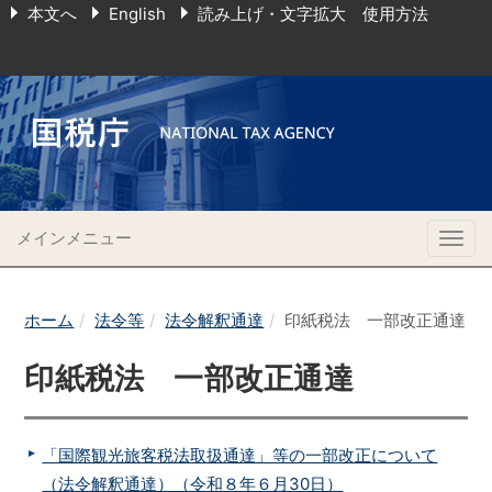
本文へ
English
読み上げ・文字拡大 使用方法
メインメニュー
Togg
navig
ホーム
法令等
法令解釈通達
印紙税法 一部改正通達
印紙税法 一部改正通達
「国際観光旅客税法取扱通達」等の一部改正について
（法令解釈通達）（令和８年６月30日）