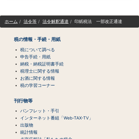
サ
ホーム
法令等
法令解釈通達
印紙税法 一部改正通達
イ
ト
マ
税の情報・手続・用紙
ッ
税について調べる
プ
（コ
申告手続・用紙
ン
納税・納税証明書手続
テ
税理士に関する情報
ン
お酒に関する情報
ツ
税の学習コーナー
一
覧）
刊行物等
パンフレット・手引
インターネット番組「Web-TAX-TV」
出版物
統計情報