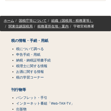
サ
ホーム
国税庁等について
組織（国税局・税務署等）
イ
関東信越国税局
税務署所在地・案内
宇都宮税務署
ト
マ
ッ
税の情報・手続・用紙
プ
（コ
税について調べる
ン
申告手続・用紙
テ
納税・納税証明書手続
ン
税理士に関する情報
ツ
お酒に関する情報
一
税の学習コーナー
覧）
刊行物等
パンフレット・手引
インターネット番組「Web-TAX-TV」
出版物