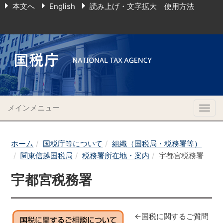
本文へ
English
読み上げ・文字拡大 使用方法
メインメニュー
Togg
navig
ホーム
国税庁等について
組織（国税局・税務署等）
関東信越国税局
税務署所在地・案内
宇都宮税務署
宇都宮税務署
←国税に関するご質問