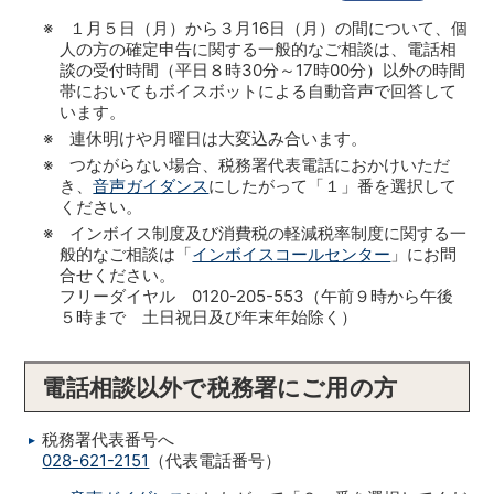
※ １月５日（月）から３月16日（月）の間について、個
人の方の確定申告に関する一般的なご相談は、電話相
談の受付時間（平日８時30分～17時00分）以外の時間
帯においてもボイスボットによる自動音声で回答して
います。
※ 連休明けや月曜日は大変込み合います。
※ つながらない場合、税務署代表電話におかけいただ
き、
音声ガイダンス
にしたがって「１」番を選択して
ください。
※ インボイス制度及び消費税の軽減税率制度に関する一
般的なご相談は「
インボイスコールセンター
」にお問
合せください。
フリーダイヤル 0120-205-553（午前９時から午後
５時まで 土日祝日及び年末年始除く）
電話相談以外で税務署にご用の方
税務署代表番号へ
028-621-2151
（代表電話番号）