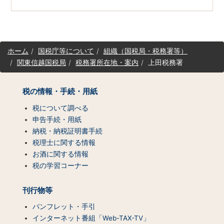
サ
ホーム
国税庁等について
組織（国税局・税務署等）
イ
関東信越国税局
税務署所在地・案内
上田税務署
ト
マ
ッ
税の情報・手続・用紙
プ
（コ
税について調べる
ン
申告手続・用紙
テ
納税・納税証明書手続
ン
税理士に関する情報
ツ
お酒に関する情報
一
税の学習コーナー
覧）
刊行物等
パンフレット・手引
インターネット番組「Web-TAX-TV」