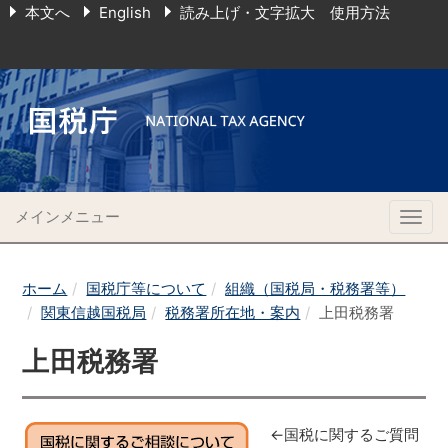
本文へ
English
読み上げ・文字拡大 使用方法
メインメニュー
Togg
navig
ホーム
国税庁等について
組織（国税局・税務署等）
関東信越国税局
税務署所在地・案内
上田税務署
上田税務署
←国税に関するご質問