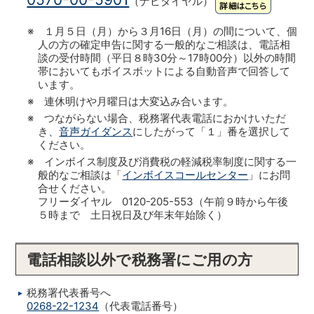
（ナビダイヤル）
※ １月５日（月）から３月16日（月）の間について、個
人の方の確定申告に関する一般的なご相談は、電話相
談の受付時間（平日８時30分～17時00分）以外の時間
帯においてもボイスボットによる自動音声で回答して
います。
※ 連休明けや月曜日は大変込み合います。
※ つながらない場合、税務署代表電話におかけいただ
き、
音声ガイダンス
にしたがって「１」番を選択して
ください。
※ インボイス制度及び消費税の軽減税率制度に関する一
般的なご相談は「
インボイスコールセンター
」にお問
合せください。
フリーダイヤル 0120-205-553（午前９時から午後
５時まで 土日祝日及び年末年始除く）
電話相談以外で税務署にご用の方
税務署代表番号へ
0268-22-1234
（代表電話番号）