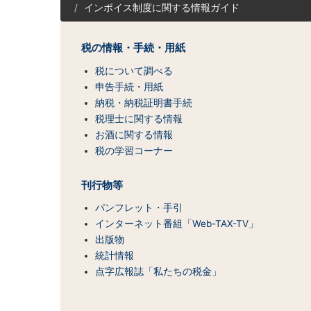
インボイス制度に関する情報ガイド
ト
マ
ッ
税の情報・手続・用紙
プ
（コ
税について調べる
ン
申告手続・用紙
テ
納税・納税証明書手続
ン
税理士に関する情報
ツ
お酒に関する情報
一
税の学習コーナー
覧）
刊行物等
パンフレット・手引
インターネット番組「Web-TAX-TV」
出版物
統計情報
点字広報誌「私たちの税金」