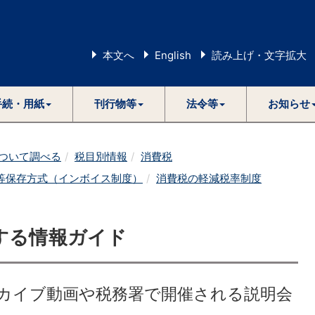
本文へ
English
読み上げ・文字拡大
手続・用紙
刊行物等
法令等
お知らせ
ついて調べる
税目別情報
消費税
等保存方式（インボイス制度）
消費税の軽減税率制度
する情報ガイド
カイブ動画や税務署で開催される説明会