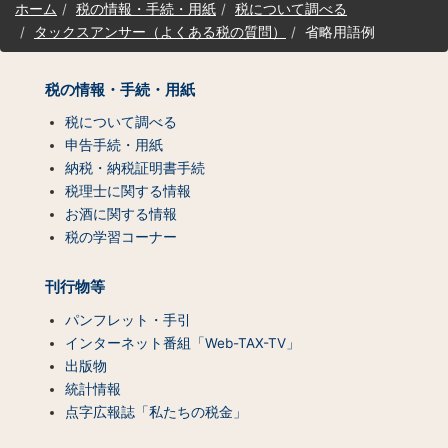
ホーム
税の情報・手続・用紙
税について調べる
イ
タックスアンサー（よくある税の質問）
省略用語例
ト
マ
ッ
税の情報・手続・用紙
プ
（コ
税について調べる
ン
申告手続・用紙
テ
納税・納税証明書手続
ン
税理士に関する情報
ツ
お酒に関する情報
一
税の学習コーナー
覧）
刊行物等
パンフレット・手引
インターネット番組「Web-TAX-TV」
出版物
統計情報
点字広報誌「私たちの税金」