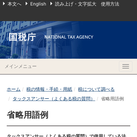
本文へ
English
読み上げ・文字拡大 使用方法
メインメニュー
Togg
navig
ホーム
税の情報・手続・用紙
税について調べる
タックスアンサー（よくある税の質問）
省略用語例
省略用語例
タックスアンサー（よくある税の質問）で使用している法