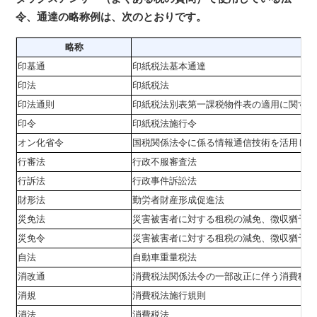
令、通達の略称例は、次のとおりです。
略称
印基通
印紙税法基本通達
印法
印紙税法
印法通則
印紙税法別表第一課税物件表の適用に関する
印令
印紙税法施行令
オン化省令
国税関係法令に係る情報通信技術を活用した
行審法
行政不服審査法
行訴法
行政事件訴訟法
財形法
勤労者財産形成促進法
災免法
災害被害者に対する租税の減免、徴収猶予等
災免令
災害被害者に対する租税の減免、徴収猶予等
自法
自動車重量税法
消改通
消費税法関係法令の一部改正に伴う消費税及
消規
消費税法施行規則
消法
消費税法