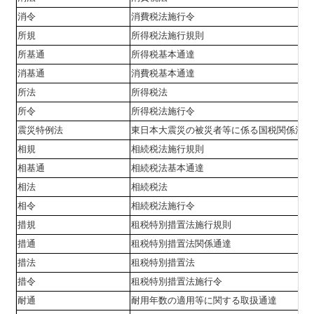
消令
消費税法施行令
所規
所得税法施行規則
所基通
所得税基本通達
消基通
消費税基本通達
所法
所得税法
所令
所得税法施行令
震災特例法
東日本大震災の被災者等に係る国税関係法律
相規
相続税法施行規則
相基通
相続税法基本通達
相法
相続税法
相令
相続税法施行令
措規
租税特別措置法施行規則
措通
租税特別措置法関係通達
措法
租税特別措置法
措令
租税特別措置法施行令
耐通
耐用年数の適用等に関する取扱通達