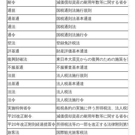
耐令
減価償却資産の耐用年数等に関する省令
通規
国税通則法施行規則
通基通
国税通則法基本通達
通法
国税通則法
通令
国税通則法施行令
登法
登録免許税法
評基通
財産評価基本通達
復興財確法
東日本大震災からの復興のための施策を実施
不服基通
不服審査基本通達
法規
法人税法施行規則
法基通
法人税基本通達
法法
法人税法
法令
法人税法施行令
実施特例省令
租税条約の実施に伴う所得税法、法人税法及
平20改正耐令
減価償却資産の耐用年数等に関する省令の一
平20年改正附則経過措置令
所得税法等の一部を改正する法律附則第11
旅客法
国際観光旅客税法