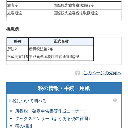
旅客令
国際観光旅客税法施行令
旅客通達
国際観光旅客税法取扱通達
掲載例
略称
正式名称
所法2
所得税法第2条
平成元直評5
平成元年国税庁長官通達直評5
このページの先頭へ
税の情報・手続・用紙
税について調べる
所得税（確定申告書等作成コーナー）
タックスアンサー（よくある税の質問）
税の相談