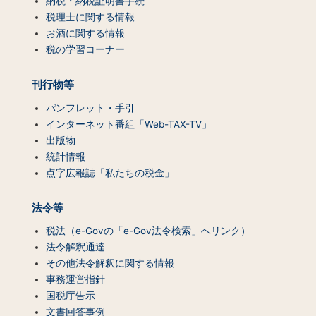
テ
納税・納税証明書手続
ン
税理士に関する情報
ツ
お酒に関する情報
一
税の学習コーナー
覧）
刊行物等
パンフレット・手引
インターネット番組「Web-TAX-TV」
出版物
統計情報
点字広報誌「私たちの税金」
法令等
税法（e-Govの「e-Gov法令検索」へリンク）
法令解釈通達
その他法令解釈に関する情報
事務運営指針
国税庁告示
文書回答事例