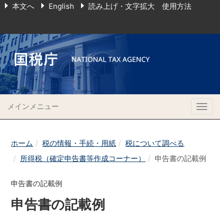
本文へ
English
読み上げ・文字拡大 使用方法
メインメニュー
Togg
navig
ホーム
税の情報・手続・用紙
税について調べる
所得税（確定申告書等作成コーナー）
申告書の記載例
申告書の記載例
申告書の記載例