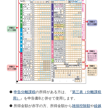
●
申告分離課税
の所得がある方は、『
第三表（分離課税
用）
』を申告書Bと併せて使用します。
● 所得金額が赤字の方、所得金額から
雑損控除額
や
繰越