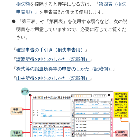
損失額
を控除すると赤字になる方は、『
第四表（損失
申告用）』
を申告書Bと併せて使用します。
● 『第三表』や『第四表』を使用する場合など、次の説
明書をご用意していますので、必要に応じてご覧くだ
さい。
『
確定申告の手引き（損失申告用）
』
『
譲渡所得の申告のしかた（記載例）
』
『
株式等の譲渡所得等の申告のしかた（記載例）
』
『
山林所得の申告のしかた（記載例）
』