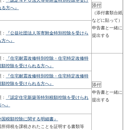
照：
『認定ＮＰＯ法人等寄附金特別控除を受け
添付
れる方へ』
（添付書類台紙
などに貼って）
申告書と一緒に
照：
『公益社団法人等寄附金特別控除を受けら
提出する
る方へ』
照：
『住宅耐震改修特別控除・住宅特定改修特
税額控除を受けられる方へ』
照：
『住宅耐震改修特別控除・住宅特定改修特
税額控除を受けられる方へ』
添付
申告書と一緒に
照：
『認定住宅新築等特別税額控除を受けられ
提出する
方へ』
外国税額控除に関する明細書』
国所得税を課税されたことを証明する書類等