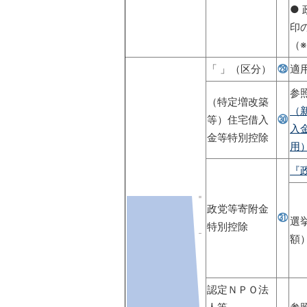
●
印
（※
「 」（区分）
㉙
適
参
（特定増改築
（
等）住宅借入
㉚
入
金等特別控除
用
『
政党等寄附金
㉛
選
特別控除
額
認定ＮＰＯ法