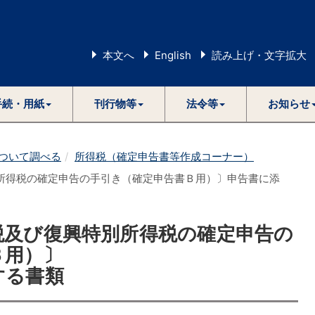
本文へ
English
読み上げ・文字拡大
手続・用紙
刊行物等
法令等
お知らせ
ついて調べる
所得税（確定申告書等作成コーナー）
所得税の確定申告の手引き（確定申告書Ｂ用）〕申告書に添
税及び復興特別所得税の確定申告の
Ｂ用）〕
する書類