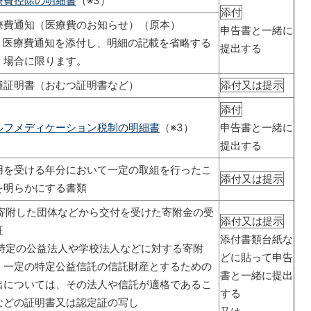
療費控除の明細書
（※3）
添付
療費通知（医療費のお知らせ）（原本）
申告書と一緒に
 医療費通知を添付し、明細の記載を省略する
提出する
場合に限ります。
種証明書（おむつ証明書など）
添付又は提示
添付
ルフメディケーション税制の明細書
（※3）
申告書と一緒に
提出する
用を受ける年分において一定の取組を行ったこ
添付又は提示
を明らかにする書類
 寄附した団体などから交付を受けた寄附金の受
添付又は提示
証
添付書類台紙な
 特定の公益法人や学校法人などに対する寄附
どに貼って申告
、一定の特定公益信託の信託財産とするための
書と一緒に提出
出については、その法人や信託が適格であるこ
する
などの証明書又は認定証の写し