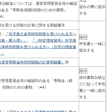
又は
 政治献金については、選挙管理委員会等の確認
提出の際に提示
のある『寄附金(税額)控除のための書類』
する
4）
用を受ける控除の計算に関する明細書等
照：
『住宅借入金等特別控除を受けられる方へ
添付
新築・購入用）』
、
『（特定増改築等）住宅借
申告書と一緒に
金等特別控除を受けられる方へ（住宅の増改築
提出する
）』
政党等寄附金特別控除額の計算明細書』
等
添付
添付書類台紙な
挙管理委員会等の確認印のある「寄附金（税
どに貼って申告
） 控除のための書類」（※4）
書と一緒に提出
する