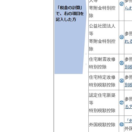
人等
参
㉜
寄附金特別控
ら
除
公益社団法人
等
参
㉝
寄附金特別控
れ
除
住宅耐震改修
参
㉟
特別控除
別
住宅特定改修
参
㊱
特別税額控除
別
認定住宅新築
参
等
㊲
る
特別税額控除
『
外国税額控除
㊸
外