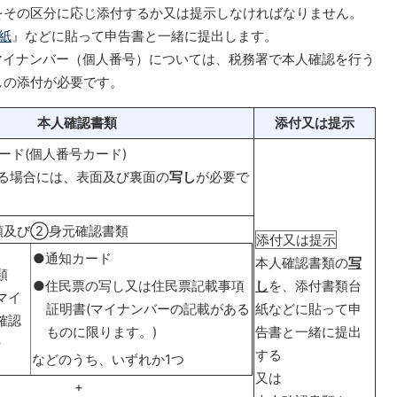
をその区分に応じ添付するか又は提示しなければなりません。
紙
』などに貼って申告書と一緒に提出します。
マイナンバー（個人番号）については、税務署で本人確認を行う
しの添付が必要です。
本人確認書類
添付又は提示
ード(個人番号カード)
する場合には、表面及び裏面の
写し
が必要で
類及び②身元確認書類
添付又は提示
●通知カード
本人確認書類の
写
類
●住民票の写し又は住民票記載事項
し
を、添付書類台
マイ
証明書(マイナンバーの記載がある
紙などに貼って申
確認
ものに限ります。)
告書と一緒に提出
》
する
などのうち、いずれか1つ
又は
+