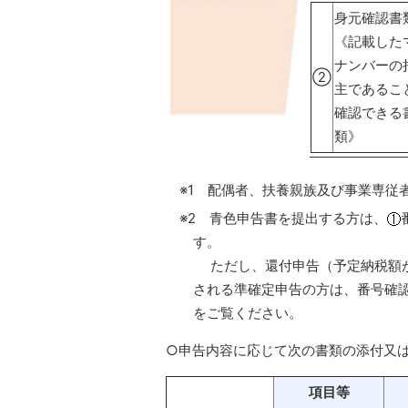
身元確認書
《記載した
ナンバーの
②
主であるこ
確認できる
類》
※1 配偶者、扶養親族及び事業専従
※2 青色申告書を提出する方は、
す。
ただし、還付申告（予定納税額が
される準確定申告の方は、番号確
をご覧ください。
○申告内容に応じて次の書類の添付又
項目等