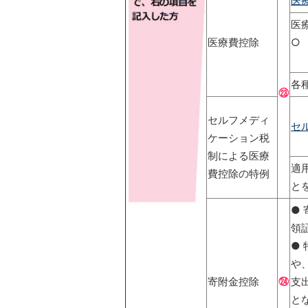
医
医
医療費控除
○
各
㉓
セルフメディ
セ
ケーション税
制による医療
適
費控除の特例
と
●
領
●
や
寄附金控除
㉔
支
と