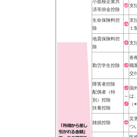
小規模企業共
⑪
支
済等掛金控除
生命保険料控
支
⑫
除
１
地震保険料控
⑬
支
除
各
勤労学生控除
⑮
職
交
障害者控除
⑯
国
配偶者（特
～
は
別）控除
⑲
（※
扶養控除
災
雑損控除
㉒
つ