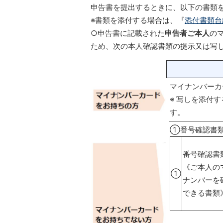
申告書を提出するときに、以下の書類
※書類を添付する場合は、『
添付書類台
○申告書に記載された
申告者ご本人
の
ため、次の本人確認書類の提示又は写
マイナンバーカ
※ 写しを添付
す。
①番号確認書
番号確認書
《ご本人の
①
ナンバーを
できる書類