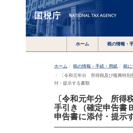
ホーム
税の情報・
ホーム
税の情報・手続・用紙
税に
〔令和元年分 所得税及び復興特別
付・提示する書類
〔令和元年分 所得
手引き（確定申告書
申告書に添付・提示