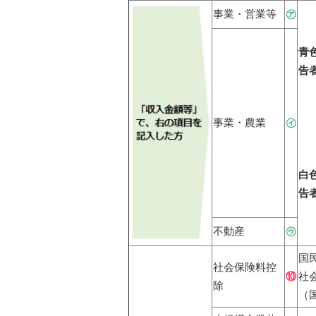
事業・営業等
㋐
青
告
事業・農業
㋑
白
告
不動産
㋒
国
社会保険料控
⑩
社
除
（