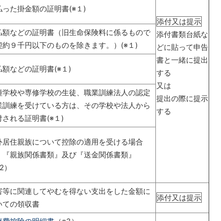
払った掛金額の証明書(※１)
添付又は提示
払額などの証明書（旧生命保険料に係るもので
添付書類台紙な
契約９千円以下のものを除きます。）(※１)
どに貼って申告
書と一緒に提出
払額などの証明書(※１)
する
又は
種学校や専修学校の生徒、職業訓練法人の認定
提出の際に提示
業訓練を受けている方は、その学校や法人から
する
付される証明書(※１)
外居住親族について控除の適用を受ける場合
、『親族関係書類』及び『送金関係書類』
2）
害等に関連してやむを得ない支出をした金額に
添付又は提示
いての領収書