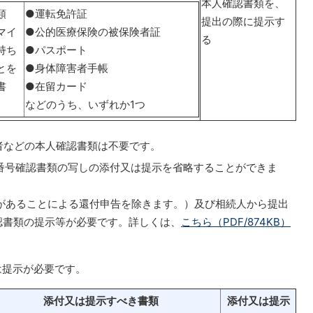
本人確認書類を、
類
●運転免許証
提出の際に提示す
マイ
●公的医療保険の被保険者証
る
持ち
●パスポート
とを
●身体障害者手帳
書
●在留カード
などのうち、いずれか1つ
者などの本人確認書類は不要です。
番号確認書類の写しの添付又は提示を省略することができま
あることによる還付申告を除きます。）及び相続人から提出
認書類の提示等が必要です。詳しくは、
こちら（PDF/874KB）
は提示が必要です。
添付又は提示すべき書類
添付又は提示