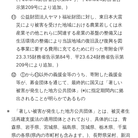
示第209号により追加。)
公益財団法人ヤマト福祉財団に対し、東日本大震
災により被害を受けた地域における農業若しくは水
産業その他これらに関連する産業の基盤の整備又は
生活環境の整備により当該地域の復旧及び復興を図
る事業に要する費用に充てるために行った寄附金(平
23.3.15財務省告示第84号、平23.6.24財務省告示第
209号により追加。)
から
以外の義援金等のうち、寄附した義援金
等が、募金団体を通じて、最終的に国又は「著しい
被害が発生した地方公共団体」(※)に指定期間内に拠
出されることが明らかであるもの
※ 「著しい被害が発生した地方公共団体」とは、被災者生
活再建支援法の適用団体とされており、具体的には、青
森県、岩手県、宮城県、福島県、茨城県、栃木県、千葉
県の各県(県内の市町村も含みます。)、長野県栄村、新潟