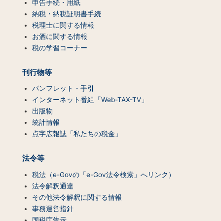
ン
申告手続・用紙
ツ
納税・納税証明書手続
一
税理士に関する情報
覧）
お酒に関する情報
税の学習コーナー
刊行物等
パンフレット・手引
インターネット番組「Web-TAX-TV」
出版物
統計情報
点字広報誌「私たちの税金」
法令等
税法（e-Govの「e-Gov法令検索」へリンク）
法令解釈通達
その他法令解釈に関する情報
事務運営指針
国税庁告示