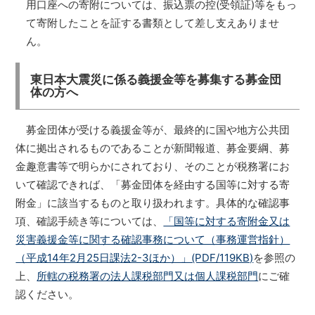
用口座への寄附については、振込票の控(受領証)等をもっ
て寄附したことを証する書類として差し支えありませ
ん。
東日本大震災に係る義援金等を募集する募金団
体の方へ
募金団体が受ける義援金等が、最終的に国や地方公共団
体に拠出されるものであることが新聞報道、募金要綱、募
金趣意書等で明らかにされており、そのことが税務署にお
いて確認できれば、「募金団体を経由する国等に対する寄
附金」に該当するものと取り扱われます。具体的な確認事
項、確認手続き等については、
「国等に対する寄附金又は
災害義援金等に関する確認事務について（事務運営指針）
（平成14年2月25日課法2-3ほか）」(PDF/119KB)
を参照の
上、
所轄の税務署の法人課税部門又は個人課税部門
にご確
認ください。