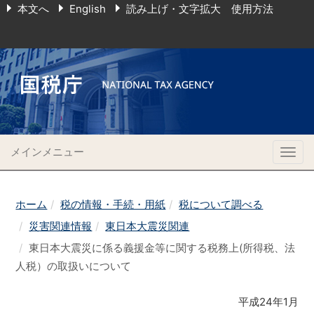
本文へ
English
読み上げ・文字拡大 使用方法
メインメニュー
Togg
navig
ホーム
税の情報・手続・用紙
税について調べる
災害関連情報
東日本大震災関連
東日本大震災に係る義援金等に関する税務上(所得税、法
人税）の取扱いについて
平成24年1月