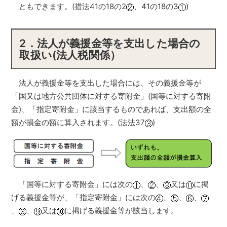
ともできます。(措法41の18の2
、41の18の3
)
2．法人が義援金等を支出した場合の
取扱い(法人税関係）
法人が義援金等を支出した場合には、その義援金等が
「国又は地方公共団体に対する寄附金」(国等に対する寄附
金)、「指定寄附金」に該当するものであれば、支出額の全
額が損金の額に算入されます。(法法37
)
「国等に対する寄附金」には次の
、
、
又は
に掲
げる義援金等が、「指定寄附金」には次の
、
、
、
、
、
又は
に掲げる義援金等が該当します。