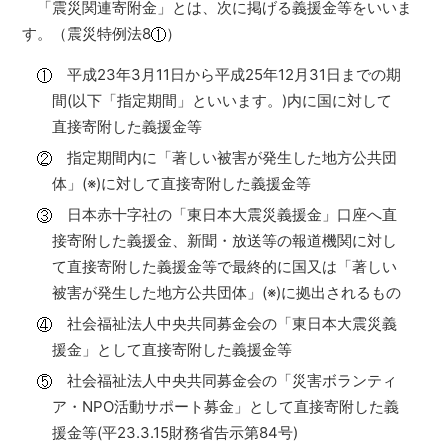
「震災関連寄附金」とは、次に掲げる義援金等をいいま
す。（震災特例法8
）
平成23年3月11日から平成25年12月31日までの期
間(以下「指定期間」といいます。)内に国に対して
直接寄附した義援金等
指定期間内に「著しい被害が発生した地方公共団
体」(※)に対して直接寄附した義援金等
日本赤十字社の「東日本大震災義援金」口座へ直
接寄附した義援金、新聞・放送等の報道機関に対し
て直接寄附した義援金等で最終的に国又は「著しい
被害が発生した地方公共団体」(※)に拠出されるもの
社会福祉法人中央共同募金会の「東日本大震災義
援金」として直接寄附した義援金等
社会福祉法人中央共同募金会の「災害ボランティ
ア・NPO活動サポート募金」として直接寄附した義
援金等(平23.3.15財務省告示第84号)