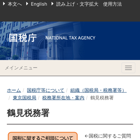
本文へ
English
読み上げ・文字拡大 使用方法
メインメニュー
Togg
navig
ホーム
国税庁等について
組織（国税局・税務署等）
東京国税局
税務署所在地・案内
鶴見税務署
鶴見税務署
←国税に関するご質問