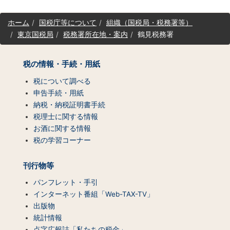
サ
ホーム
国税庁等について
組織（国税局・税務署等）
イ
東京国税局
税務署所在地・案内
鶴見税務署
ト
マ
ッ
税の情報・手続・用紙
プ
（コ
税について調べる
ン
申告手続・用紙
テ
納税・納税証明書手続
ン
税理士に関する情報
ツ
お酒に関する情報
一
税の学習コーナー
覧）
刊行物等
パンフレット・手引
インターネット番組「Web-TAX-TV」
出版物
統計情報
点字広報誌「私たちの税金」