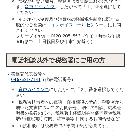
※ つながらない場合、税務署代表電話におかけいただ
き、
音声ガイダンス
にしたがって「１」番を選択して
ください。
※ インボイス制度及び消費税の軽減税率制度に関する一
般的なご相談は「
インボイスコールセンター
」にお問
合せください。
フリーダイヤル 0120-205-553（午前９時から午後
５時まで 土日祝日及び年末年始除く）
電話相談以外で税務署にご用の方
税務署代表番号へ
045-521-7141
（代表電話番号）
※
音声ガイダンス
にしたがって「２」番を選択してくだ
さい。
※ 税務署担当者への電話、面接相談の予約、税務署から
届いた文書についてのお問合せ、納付の相談、納税証
明書の発行のほか、税務署主催説明会開催予定や税務
署の施設(開庁時間、駐車場等)に関するお問合せなど
※ 面接相談には税務署での事前予約が必要です。