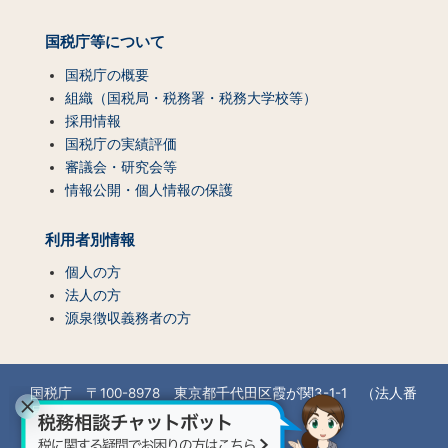
国税庁等について
国税庁の概要
組織（国税局・税務署・税務大学校等）
採用情報
国税庁の実績評価
審議会・研究会等
情報公開・個人情報の保護
利用者別情報
個人の方
法人の方
源泉徴収義務者の方
国税庁 〒100-8978 東京都千代田区霞が関3-1-1 （法人番
号7000012050002）
所在地情報