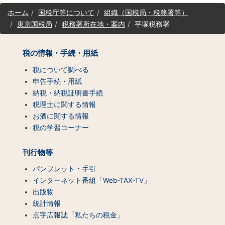
サ
ホーム
国税庁等について
組織（国税局・税務署等）
イ
東京国税局
税務署所在地・案内
平塚税務署
ト
マ
ッ
税の情報・手続・用紙
プ
（コ
税について調べる
ン
申告手続・用紙
テ
納税・納税証明書手続
ン
税理士に関する情報
ツ
お酒に関する情報
一
税の学習コーナー
覧）
刊行物等
パンフレット・手引
インターネット番組「Web-TAX-TV」
出版物
統計情報
点字広報誌「私たちの税金」