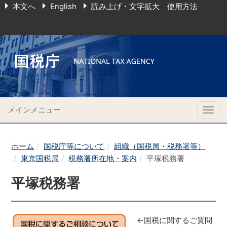
本文へ
English
読み上げ・文字拡大 使用方法
メインメニュー
Togg
navig
ホーム
国税庁等について
組織（国税局・税務署等）
東京国税局
税務署所在地・案内
平塚税務署
平塚税務署
←国税に関するご質問