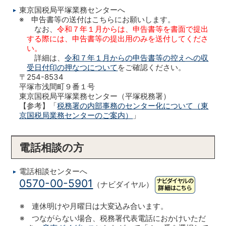
東京国税局平塚業務センターへ
※ 申告書等の送付はこちらにお願いします。
なお、
令和７年１月からは、申告書等を書面で提出
する際には、申告書等の提出用のみを送付してくださ
い。
詳細は、
令和７年１月からの申告書等の控えへの収
受日付印の押なつについて
をご確認ください。
〒254-8534
平塚市浅間町９番１号
東京国税局平塚業務センター（平塚税務署）
【参考】「
税務署の内部事務のセンター化について（東
京国税局業務センターのご案内）
」
電話相談の方
電話相談センターへ
0570-00-5901
（ナビダイヤル）
※ 連休明けや月曜日は大変込み合います。
※ つながらない場合、税務署代表電話におかけいただ