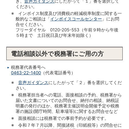
き、
音声ガイダンス
にしたがって「１」番を選択して
ください。
※ インボイス制度及び消費税の軽減税率制度に関する一
般的なご相談は「
インボイスコールセンター
」にお問
合せください。
フリーダイヤル 0120-205-553（午前９時から午後
５時まで 土日祝日及び年末年始除く）
電話相談以外で税務署にご用の方
税務署代表番号へ
0463-22-1400
（代表電話番号）
※
音声ガイダンス
にしたがって「２」番を選択してくだ
さい。
※ 税務署担当者への電話、面接相談の予約、税務署から
届いた文書についてのお問合せ、納付の相談、納税証
明書の発行のほか、税務署主催説明会開催予定や税務
署の施設(開庁時間、駐車場等)に関するお問合せなど
※ 面接相談には税務署での事前予約が必要です。
※ 令和７年７月以降、間接諸税（印紙税等）の問合せに