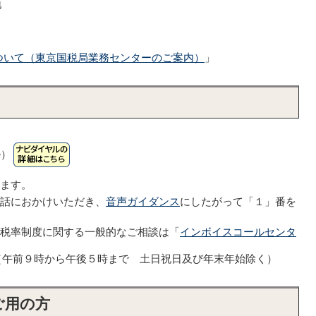
地
ついて（東京国税局業務センターのご案内）
」
ル）
います。
電話におかけいただき、
音声ガイダンス
にしたがって「１」番を
減税率制度に関する一般的なご相談は「
インボイスコールセンタ
553（午前９時から午後５時まで 土日祝日及び年末年始除く）
ご用の方