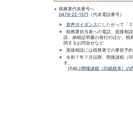
税務署代表番号へ
0479-22-1571
（代表電話番号）
※
音声ガイダンス
にしたがって「２
※ 税務署担当者への電話、面接相
談、納税証明書の発行のほか、税務
関するお問合せなど
※ 面接相談には税務署での事前予
※ 令和７年７月以降、間接諸税（
す。
詳細は
間接諸税（印紙税等）の問合