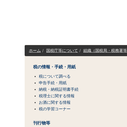
サ
ホーム
国税庁等について
組織（国税局・税務署等
イ
ト
マ
税の情報・手続・用紙
ッ
税について調べる
プ
（コ
申告手続・用紙
ン
納税・納税証明書手続
テ
税理士に関する情報
ン
お酒に関する情報
ツ
税の学習コーナー
一
覧）
刊行物等