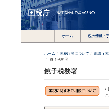
ホーム
税の情報・
ホーム
国税庁等について
組織（国
銚子税務署
銚子税務署
←
ク