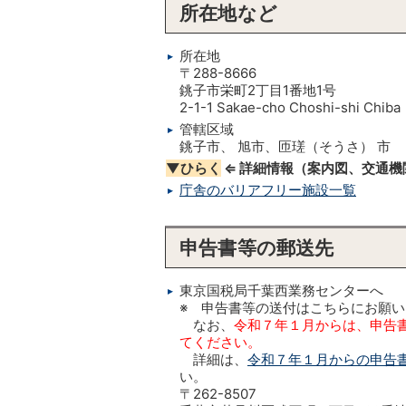
所在地など
所在地
〒288-8666
銚子市栄町2丁目1番地1号
2-1-1 Sakae-cho Choshi-shi Chiba
管轄区域
銚子市、 旭市、匝瑳（そうさ） 市
▼ひらく
⇐ 詳細情報（案内図、交通
庁舎のバリアフリー施設一覧
申告書等の郵送先
東京国税局千葉西業務センターへ
※ 申告書等の送付はこちらにお願
なお、
令和７年１月からは、申告
てください。
詳細は、
令和７年１月からの申告
い。
〒262-8507