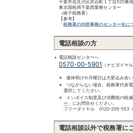
千葉市花見川区武石町１丁目520番
東京国税局千葉西業務センター
（銚子税務署）
【参考】
「
税務署の内部事務のセンター化に
電話相談の方
電話相談センターへ
0570-00-5901
（ナビダイヤ
※ 連休明けや月曜日は大変込み合
※ つながらない場合、税務署代表
選択してください。
※ インボイス制度及び消費税の軽
ー
」にお問合せください。
フリーダイヤル 0120-205-
電話相談以外で税務署に