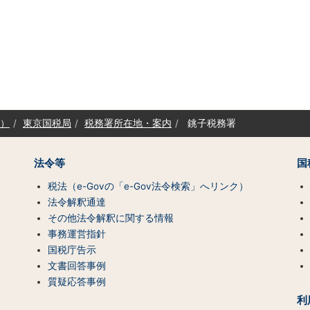
）
東京国税局
税務署所在地・案内
銚子税務署
法令等
国
税法（e-Govの「e-Gov法令検索」へリンク）
法令解釈通達
その他法令解釈に関する情報
事務運営指針
国税庁告示
文書回答事例
質疑応答事例
利