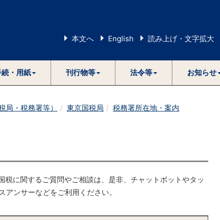
本文へ
English
読み上げ・文字拡大
手続・用紙
刊行物等
法令等
お知らせ
税局・税務署等）
東京国税局
税務署所在地・案内
国税に関するご質問やご相談は、是非、チャットボットやタッ
スアンサーなどをご利用ください。