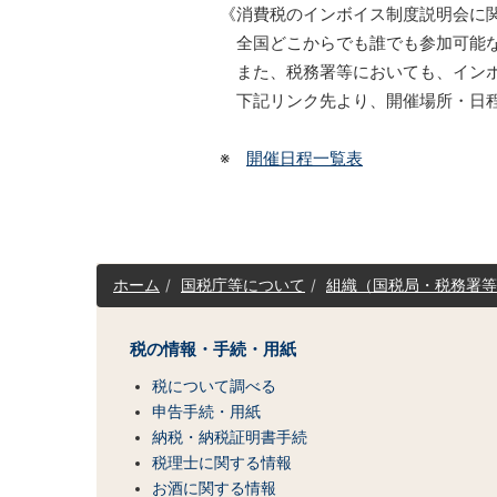
《消費税のインボイス制度説明会に
全国どこからでも誰でも参加可能な
また、税務署等においても、インボ
下記リンク先より、開催場所・日程
※
開催日程一覧表
サ
ホーム
国税庁等について
組織（国税局・税務署等
イ
ト
マ
税の情報・手続・用紙
ッ
税について調べる
プ
（コ
申告手続・用紙
ン
納税・納税証明書手続
テ
税理士に関する情報
ン
お酒に関する情報