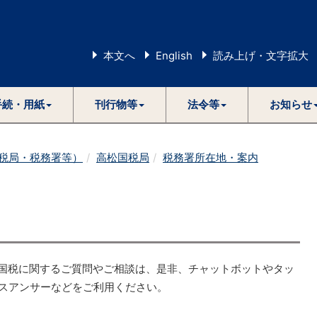
本文へ
English
読み上げ・文字拡大
手続・用紙
刊行物等
法令等
お知らせ
税局・税務署等）
高松国税局
税務署所在地・案内
国税に関するご質問やご相談は、是非、チャットボットやタッ
スアンサーなどをご利用ください。