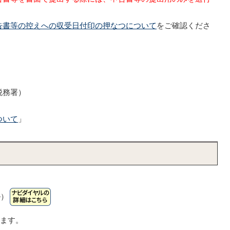
告書等の控えへの収受日付印の押なつについて
をご確認くださ
税務署）
ついて
」
ル）
います。