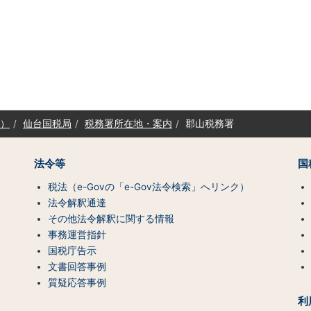
）
仙台国税局
税務署所在地・案内
郡山税務署
法令等
国
税法（e-Govの「e-Gov法令検索」へリンク）
法令解釈通達
その他法令解釈に関する情報
事務運営指針
国税庁告示
文書回答事例
質疑応答事例
利