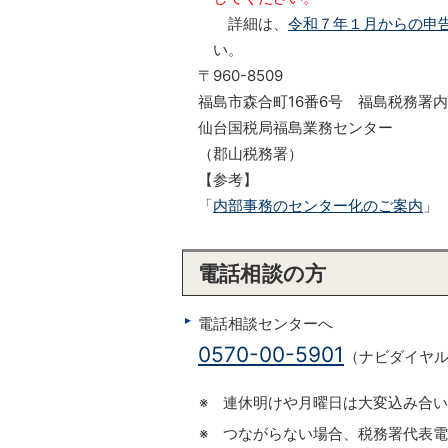
詳細は、
令和７年１月からの申
い。
〒960-8509
福島市森合町16番6号 福島税務署内
仙台国税局福島業務センター
（郡山税務署）
【参考】
「
内部事務のセンター化のご案内
」
電話相談の方
電話相談センターへ
0570-00-5901
（ナビダイヤ
※ 連休明けや月曜日は大変込み合
※ つながらない場合、税務署代表