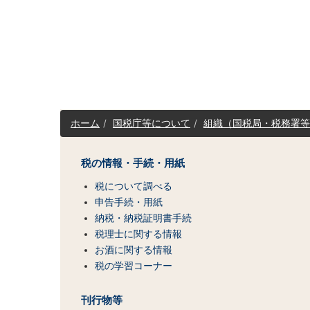
サ
ホーム
国税庁等について
組織（国税局・税務署等
イ
ト
マ
税の情報・手続・用紙
ッ
税について調べる
プ
（コ
申告手続・用紙
ン
納税・納税証明書手続
テ
税理士に関する情報
ン
お酒に関する情報
ツ
税の学習コーナー
一
覧）
刊行物等