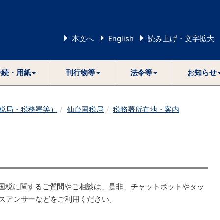
本文へ
English
読み上げ・文字拡大
手続・用紙
刊行物等
法令等
お知らせ
税局・税務署等）
仙台国税局
税務署所在地・案内
国税に関するご質問やご相談は、是非、チャットボットやタッ
スアンサーなどをご利用ください。