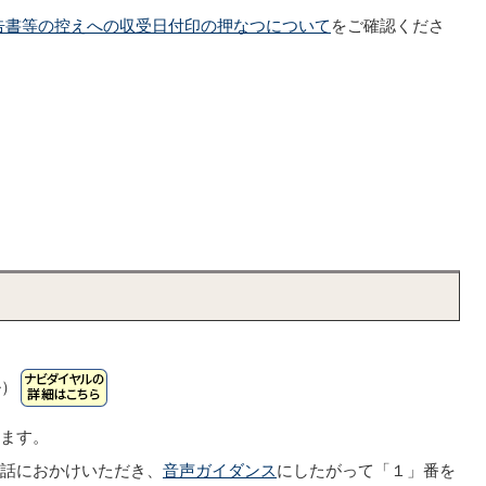
告書等の控えへの収受日付印の押なつについて
をご確認くださ
ル）
います。
電話におかけいただき、
音声ガイダンス
にしたがって「１」番を