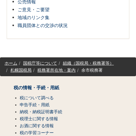
公売情報
ご意見・ご要望
地域のリンク集
職員団体との交渉の状況
サ
ホーム
国税庁等について
組織（国税局・税務署等）
イ
札幌国税局
税務署所在地・案内
余市税務署
ト
マ
ッ
税の情報・手続・用紙
プ
（コ
税について調べる
ン
申告手続・用紙
テ
納税・納税証明書手続
ン
税理士に関する情報
ツ
お酒に関する情報
一
税の学習コーナー