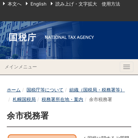
本文へ
English
読み上げ・文字拡大 使用方法
メインメニュー
Togg
navig
ホーム
国税庁等について
組織（国税局・税務署等）
札幌国税局
税務署所在地・案内
余市税務署
余市税務署