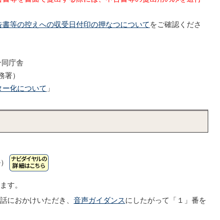
告書等の控えへの収受日付印の押なつについて
をご確認くださ
合同庁舎
務署）
ター化について
」
ル）
います。
電話におかけいただき、
音声ガイダンス
にしたがって「１」番を