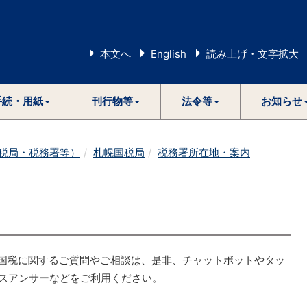
本文へ
English
読み上げ・文字拡大
手続・用紙
刊行物等
法令等
お知らせ
税局・税務署等）
札幌国税局
税務署所在地・案内
国税に関するご質問やご相談は、是非、チャットボットやタッ
スアンサーなどをご利用ください。