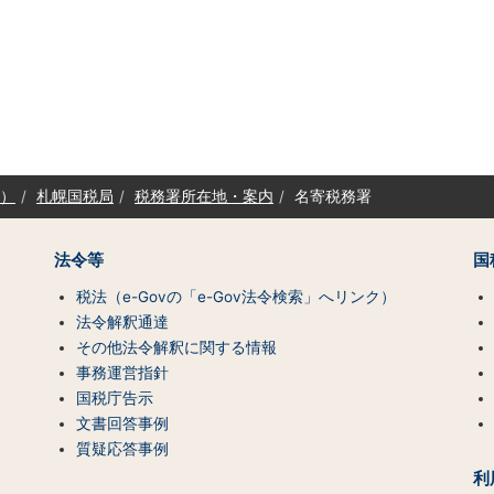
）
札幌国税局
税務署所在地・案内
名寄税務署
法令等
国
税法（e-Govの「e-Gov法令検索」へリンク）
法令解釈通達
その他法令解釈に関する情報
事務運営指針
国税庁告示
文書回答事例
質疑応答事例
利