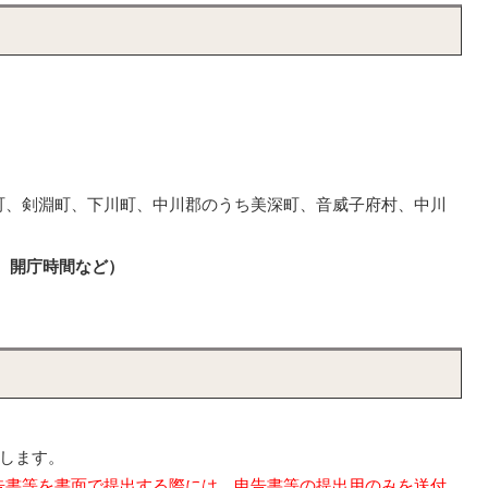
町、剣淵町、下川町、中川郡のうち美深町、音威子府村、中川
、開庁時間など）
いします。
告書等を書面で提出する際には、申告書等の提出用のみを送付