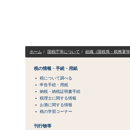
サ
ホーム
国税庁等について
組織（国税局・税務署等
イ
ト
マ
税の情報・手続・用紙
ッ
税について調べる
プ
（コ
申告手続・用紙
ン
納税・納税証明書手続
テ
税理士に関する情報
ン
お酒に関する情報
ツ
税の学習コーナー
一
覧）
刊行物等