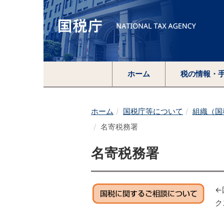
ホーム
税の情報・
ホーム
国税庁等について
組織（国
名寄税務署
名寄税務署
←
ク