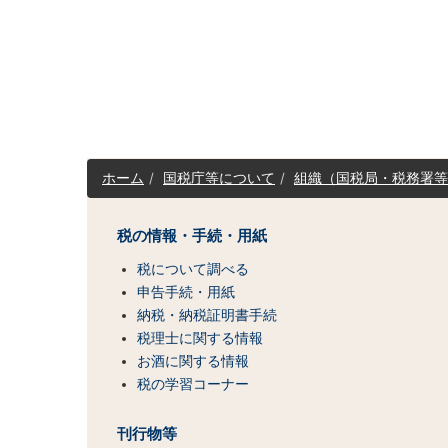
サ
ホーム
国税庁等について
組織（国税局・税務署等
イ
ト
マ
税の情報・手続・用紙
ッ
税について調べる
プ
（コ
申告手続・用紙
ン
納税・納税証明書手続
テ
税理士に関する情報
ン
お酒に関する情報
ツ
税の学習コーナー
一
覧）
刊行物等