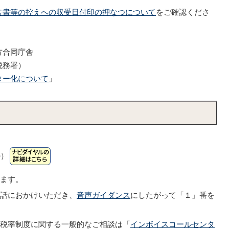
告書等の控えへの収受日付印の押なつについて
をご確認くださ
方合同庁舎
税務署）
ター化について
」
ル）
います。
電話におかけいただき、
音声ガイダンス
にしたがって「１」番を
減税率制度に関する一般的なご相談は「
インボイスコールセンタ