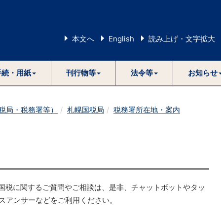
本文へ
English
読み上げ・文字拡大
手続・用紙
刊行物等
法令等
お知らせ
税局・税務署等）
札幌国税局
税務署所在地・案内
国税に関するご質問やご相談は、是非、チャットボットやタッ
スアンサーなどをご利用ください。