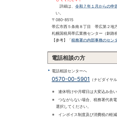
詳細は、
令和７年１月からの申
い。
〒080-8515
帯広市西５条南８丁目 帯広第２地
札幌国税局帯広業務センター（釧路
【参考】「
税務署の内部事務のセン
電話相談の方
電話相談センターへ
0570-00-5901
（ナビダイヤ
※ 連休明けや月曜日は大変込み合
※ つながらない場合、税務署代表
選択してください。
※ インボイス制度及び消費税の軽