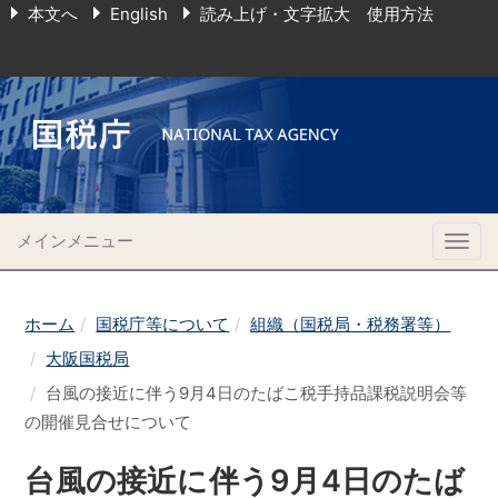
本文へ
English
読み上げ・文字拡大 使用方法
メインメニュー
Togg
navig
ホーム
国税庁等について
組織（国税局・税務署等）
大阪国税局
台風の接近に伴う9月4日のたばこ税手持品課税説明会等
の開催見合せについて
台風の接近に伴う9月4日のたば