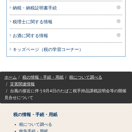
納税・納税証明書手続
税理士に関する情報
お酒に関する情報
キッズページ（税の学習コーナー）
サ
ホーム
税の情報・手続・用紙
税について調べる
イ
災害関連情報
ト
台風の接近に伴う9月4日のたばこ税手持品課税説明会等の開催
マ
見合せについて
ッ
プ
（コ
税の情報・手続・用紙
ン
テ
税について調べる
ン
申告手続・用紙