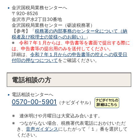
金沢国税局業務センターへ
〒920-8526
金沢市戸水2丁目30番地
金沢国税局業務センター（砺波税務署）
【参考】「
税務署の内部事務のセンター化について（納
税者及び税理士の皆様へのお願い）
」
※
令和７年１月からは、申告書等を書面で提出する際に
は、申告書等の提出用のみを送付してください。
詳細は、
令和７年１月からの申告書等の控えへの収受日
付印の押なつについて
をご確認ください。
電話相談の方
電話相談センターへ
0570-00-5901
（ナビダイヤル）
※ 連休明けや月曜日は大変込み合います。
※ つながらない場合、税務署代表電話におかけいただ
き、
音声ガイダンス
にしたがって「１」番を選択して
ください。