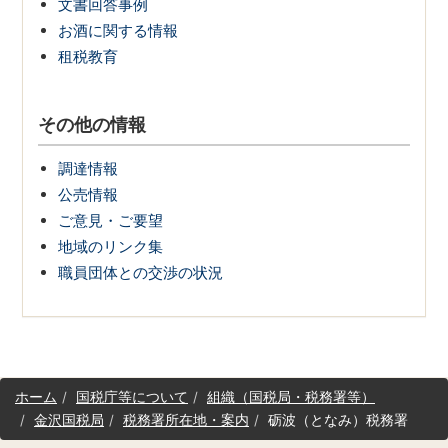
文書回答事例
お酒に関する情報
租税教育
その他の情報
調達情報
公売情報
ご意見・ご要望
地域のリンク集
職員団体との交渉の状況
サ
ホーム
国税庁等について
組織（国税局・税務署等）
イ
金沢国税局
税務署所在地・案内
砺波（となみ）税務署
ト