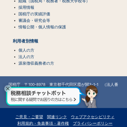
組織（国税局・税務署・税務大学校等）
採用情報
国税庁の実績評価
審議会・研究会等
情報公開・個人情報の保護
利用者別情報
個人の方
法人の方
源泉徴収義務者の方
国税庁 〒100-8978 東京都千代田区霞が関3-1-1 （法人番
号7000012050002）
所在地情報
ご意見・ご要望
関連リンク
ウェブアクセシビリティ
利用規約・免責事項・著作権
プライバシーポリシー