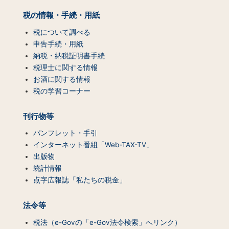
マ
ッ
税の情報・手続・用紙
プ
（コ
税について調べる
ン
申告手続・用紙
テ
納税・納税証明書手続
ン
税理士に関する情報
ツ
お酒に関する情報
一
税の学習コーナー
覧）
刊行物等
パンフレット・手引
インターネット番組「Web-TAX-TV」
出版物
統計情報
点字広報誌「私たちの税金」
法令等
税法（e-Govの「e-Gov法令検索」へリンク）