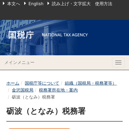
本文へ
English
読み上げ・文字拡大 使用方法
メインメニュー
Togg
navig
ホーム
国税庁等について
組織（国税局・税務署等）
金沢国税局
税務署所在地・案内
砺波（となみ）税務署
砺波（となみ）税務署