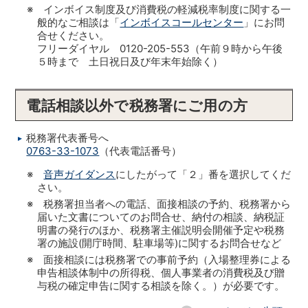
※ インボイス制度及び消費税の軽減税率制度に関する一
般的なご相談は「
インボイスコールセンター
」にお問
合せください。
フリーダイヤル 0120-205-553（午前９時から午後
５時まで 土日祝日及び年末年始除く）
電話相談以外で税務署にご用の方
税務署代表番号へ
0763-33-1073
（代表電話番号）
※
音声ガイダンス
にしたがって「２」番を選択してくだ
さい。
※ 税務署担当者への電話、面接相談の予約、税務署から
届いた文書についてのお問合せ、納付の相談、納税証
明書の発行のほか、税務署主催説明会開催予定や税務
署の施設(開庁時間、駐車場等)に関するお問合せなど
※ 面接相談には税務署での事前予約（入場整理券による
申告相談体制中の所得税、個人事業者の消費税及び贈
与税の確定申告に関する相談を除く。）が必要です。