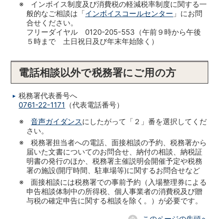
※ インボイス制度及び消費税の軽減税率制度に関する一
般的なご相談は「
インボイスコールセンター
」にお問
合せください。
フリーダイヤル 0120-205-553（午前９時から午後
５時まで 土日祝日及び年末年始除く）
電話相談以外で税務署にご用の方
税務署代表番号へ
0761-22-1171
（代表電話番号）
※
音声ガイダンス
にしたがって「２」番を選択してくだ
さい。
※ 税務署担当者への電話、面接相談の予約、税務署から
届いた文書についてのお問合せ、納付の相談、納税証
明書の発行のほか、税務署主催説明会開催予定や税務
署の施設(開庁時間、駐車場等)に関するお問合せなど
※ 面接相談には税務署での事前予約（入場整理券による
申告相談体制中の所得税、個人事業者の消費税及び贈
与税の確定申告に関する相談を除く。）が必要です。
このページの先頭へ