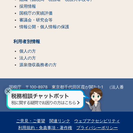
採用情報
国税庁の実績評価
審議会・研究会等
情報公開・個人情報の保護
利用者別情報
個人の方
法人の方
源泉徴収義務者の方
国税庁 〒100-8978 東京都千代田区霞が関3-1-1 （法人番
号7000012050002）
所在地情報
ご意見・ご要望
関連リンク
ウェブアクセシビリティ
利用規約・免責事項・著作権
プライバシーポリシー