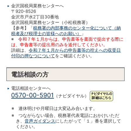
金沢国税局業務センターへ
〒920-8526
金沢市戸水2丁目30番地
金沢国税局業務センター（小松税務署）
【参考】「
税務署の内部事務のセンター化について（納
税者及び税理士の皆様へのお願い）
」
※
令和７年１月からは、申告書等を書面で提出する際に
は、申告書等の提出用のみを送付してください。
詳細は、
令和７年１月からの申告書等の控えへの収受日
付印の押なつについて
をご確認ください。
電話相談の方
電話相談センターへ
0570-00-5901
（ナビダイヤル）
※ 連休明けや月曜日は大変込み合います。
※ つながらない場合、税務署代表電話におかけいただ
き、
音声ガイダンス
にしたがって「１」番を選択して
ください。