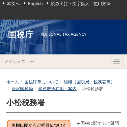
本文へ
English
読み上げ・文字拡大 使用方法
メインメニュー
Togg
navig
ホーム
国税庁等について
組織（国税局・税務署等）
金沢国税局
税務署所在地・案内
小松税務署
小松税務署
←国税に関するご質問