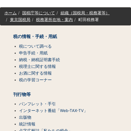
サ
ホーム
国税庁等について
組織（国税局・税務署等）
イ
東京国税局
税務署所在地・案内
町田税務署
ト
マ
ッ
税の情報・手続・用紙
プ
（コ
税について調べる
ン
申告手続・用紙
テ
納税・納税証明書手続
ン
税理士に関する情報
ツ
お酒に関する情報
一
税の学習コーナー
覧）
刊行物等
パンフレット・手引
インターネット番組「Web-TAX-TV」
出版物
統計情報
点字広報誌「私たちの税金」