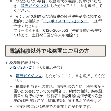
※ つながらない場合、税務署代表電話におかけいただ
き、
音声ガイダンス
にしたがって「１」番を選択して
ください。
※ インボイス制度及び消費税の軽減税率制度に関する一
般的なご相談は「
インボイスコールセンター
」にお問
合せください。
フリーダイヤル 0120-205-553（午前９時から午後
５時まで 土日祝日及び年末年始除く）
電話相談以外で税務署にご用の方
税務署代表番号へ
042-728-7211
（代表電話番号）
※
音声ガイダンス
にしたがって「２」番を選択してくだ
さい。
※ 税務署担当者への電話、面接相談の予約、税務署から
届いた文書についてのお問合せ、納付の相談、納税証
明書の発行のほか、税務署主催説明会開催予定や税務
署の施設(開庁時間、駐車場等)に関するお問合せなど
※ 面接相談には税務署での事前予約が必要です。