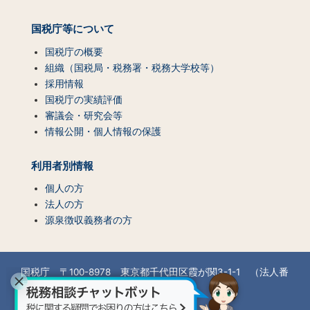
国税庁等について
国税庁の概要
組織（国税局・税務署・税務大学校等）
採用情報
国税庁の実績評価
審議会・研究会等
情報公開・個人情報の保護
利用者別情報
個人の方
法人の方
源泉徴収義務者の方
国税庁 〒100-8978 東京都千代田区霞が関3-1-1 （法人番
号7000012050002）
所在地情報