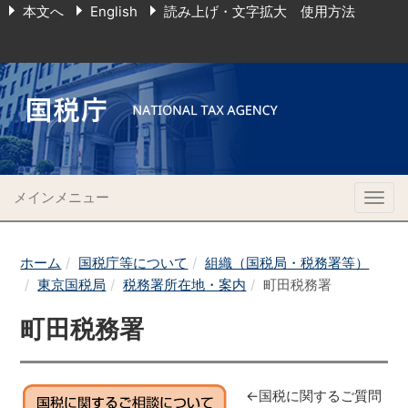
本文へ
English
読み上げ・文字拡大 使用方法
メインメニュー
Togg
navig
ホーム
国税庁等について
組織（国税局・税務署等）
東京国税局
税務署所在地・案内
町田税務署
町田税務署
←国税に関するご質問