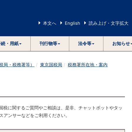
本文へ
English
読み上げ・文字拡大
手続・用紙
刊行物等
法令等
お知らせ
税局・税務署等）
東京国税局
税務署所在地・案内
国税に関するご質問やご相談は、是非、チャットボットやタッ
スアンサーなどをご利用ください。