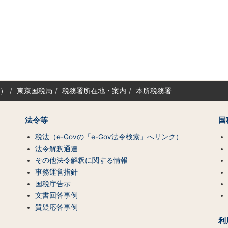
）
東京国税局
税務署所在地・案内
本所税務署
法令等
国
税法（e-Govの「e-Gov法令検索」へリンク）
法令解釈通達
その他法令解釈に関する情報
事務運営指針
国税庁告示
文書回答事例
質疑応答事例
利