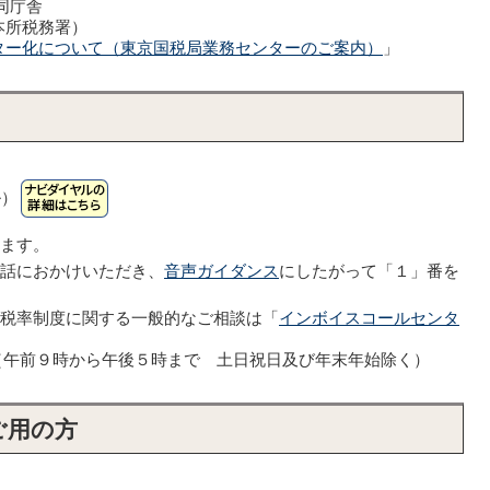
同庁舎
本所税務署）
ター化について（東京国税局業務センターのご案内）
」
ル）
います。
電話におかけいただき、
音声ガイダンス
にしたがって「１」番を
減税率制度に関する一般的なご相談は「
インボイスコールセンタ
553（午前９時から午後５時まで 土日祝日及び年末年始除く）
ご用の方