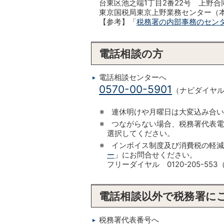
台東区池之端1丁目2番22号 上野合
東京国税局東京上野業務センター（
【参考】「
税務署の内部事務のセン
電話相談の方
電話相談センターへ
0570-00-5901
（ナビダイヤ
※ 連休明けや月曜日は大変込み合
※ つながらない場合、税務署代表
選択してください。
※ インボイス制度及び消費税の軽
ー
」にお問合せください。
フリーダイヤル 0120-205-
電話相談以外で税務署に
税務署代表番号へ