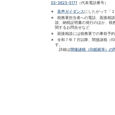
03-3623-5171
（代表電話番号）
※
音声ガイダンス
にしたがって「２
※ 税務署担当者への電話、面接相
談、納税証明書の発行のほか、税務
関するお問合せなど
※ 面接相談には税務署での事前予
※ 令和７年７月以降、間接諸税（
す。
詳細は
間接諸税（印紙税等）の問合