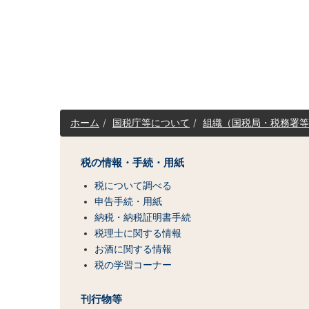
サ
ホーム
国税庁等について
組織（国税局・税務署等
イ
ト
マ
税の情報・手続・用紙
ッ
税について調べる
プ
（コ
申告手続・用紙
ン
納税・納税証明書手続
テ
税理士に関する情報
ン
お酒に関する情報
ツ
税の学習コーナー
一
覧）
刊行物等