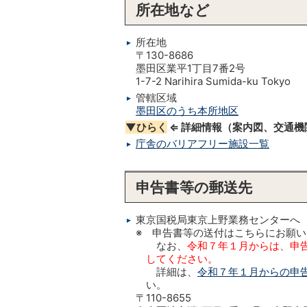
所在地など
所在地
〒130-8686
墨田区業平1丁目7番2号
1-7-2 Narihira Sumida-ku Tokyo
管轄区域
墨田区のうち本所地区
▼ひらく
⇐ 詳細情報（案内図、交通
庁舎のバリアフリー施設一覧
申告書等の郵送先
東京国税局東京上野業務センターへ
※ 申告書等の送付はこちらにお願
なお、
令和７年１月からは、申
してください。
詳細は、
令和７年１月からの申
い。
〒110-8655