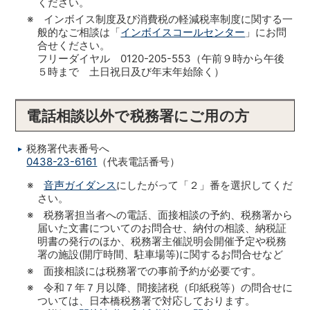
ください。
※ インボイス制度及び消費税の軽減税率制度に関する一
般的なご相談は「
インボイスコールセンター
」にお問
合せください。
フリーダイヤル 0120-205-553（午前９時から午後
５時まで 土日祝日及び年末年始除く）
電話相談以外で税務署にご用の方
税務署代表番号へ
0438-23-6161
（代表電話番号）
※
音声ガイダンス
にしたがって「２」番を選択してくだ
さい。
※ 税務署担当者への電話、面接相談の予約、税務署から
届いた文書についてのお問合せ、納付の相談、納税証
明書の発行のほか、税務署主催説明会開催予定や税務
署の施設(開庁時間、駐車場等)に関するお問合せなど
※ 面接相談には税務署での事前予約が必要です。
※ 令和７年７月以降、間接諸税（印紙税等）の問合せに
ついては、日本橋税務署で対応しております。