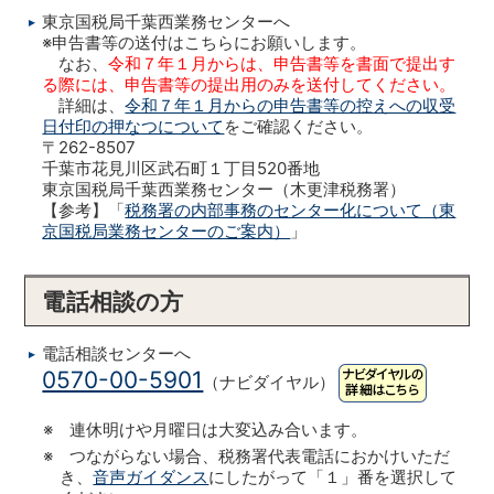
東京国税局千葉西業務センターへ
※申告書等の送付はこちらにお願いします。
なお、
令和７年１月からは、申告書等を書面で提出す
る際には、申告書等の提出用のみを送付してください。
詳細は、
令和７年１月からの申告書等の控えへの収受
日付印の押なつについて
をご確認ください。
〒262-8507
千葉市花見川区武石町１丁目520番地
東京国税局千葉西業務センター（木更津税務署）
【参考】「
税務署の内部事務のセンター化について（東
京国税局業務センターのご案内）
」
電話相談の方
電話相談センターへ
0570-00-5901
（ナビダイヤル）
※ 連休明けや月曜日は大変込み合います。
※ つながらない場合、税務署代表電話におかけいただ
き、
音声ガイダンス
にしたがって「１」番を選択して