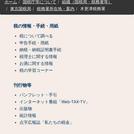
ホーム
国税庁等について
組織（国税局・税務署等）
イ
東京国税局
税務署所在地・案内
木更津税務署
ト
マ
ッ
税の情報・手続・用紙
プ
（コ
税について調べる
ン
申告手続・用紙
テ
納税・納税証明書手続
ン
税理士に関する情報
ツ
お酒に関する情報
一
税の学習コーナー
覧）
刊行物等
パンフレット・手引
インターネット番組「Web-TAX-TV」
出版物
統計情報
点字広報誌「私たちの税金」