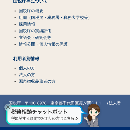
国税庁等について
国税庁の概要
組織（国税局・税務署・税務大学校等）
採用情報
国税庁の実績評価
審議会・研究会等
情報公開・個人情報の保護
利用者別情報
個人の方
法人の方
源泉徴収義務者の方
国税庁 〒100-8978 東京都千代田区霞が関3-1-1 （法人番
号7000012050002）
所在地情報