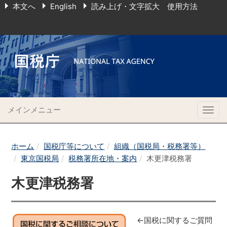
本文へ
English
読み上げ・文字拡大 使用方法
メインメニュー
Togg
navig
ホーム
国税庁等について
組織（国税局・税務署等）
東京国税局
税務署所在地・案内
木更津税務署
木更津税務署
←国税に関するご質問