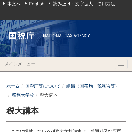
本文へ
English
読み上げ・文字拡大 使用方法
メインメニュー
Togg
navig
ホーム
国税庁等について
組織（国税局・税務署等）
税務大学校
税大講本
税大講本
ここに掲載している税務大学校講本は、普通科及び専門