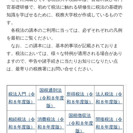
官基礎研修で、初めて税法に触れる研修生に税法の基礎的
知識を学ばせるために、税務大学校が作成しているもので
す。
各税法の講本のご利用に当っては、必ずそれぞれの凡例
を最初にご覧ください。
なお、この講本には、基本的事項が記載されておりま
す。税法においては、様々な特例が適用される場合があり
ますので、申告や諸手続きに当たりお知りになりたい点
は、最寄りの税務署にお問い合せください。
国税通則法
税法入門（令
所得税法（令
法人税法（令
（令和８年度
和８年度版）
和８年度版）
和８年度版）
版）
国税徴収法
相続税法（令
消費税法（令
間接税法（令
（令和８年度
和８年度版）
和８年度版）
和８年度版）
版）