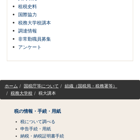
租税史料
国際協力
税務大学校講本
調達情報
非常勤職員募集
アンケート
サ
ホーム
国税庁等について
組織（国税局・税務署等）
イ
税務大学校
税大講本
ト
マ
ッ
税の情報・手続・用紙
プ
（コ
税について調べる
ン
申告手続・用紙
テ
納税・納税証明書手続