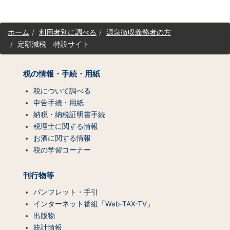
サ
ホーム
利用者別に調べる
源泉徴収義務者の方
イ
定額減税 特設サイト
ト
マ
ッ
税の情報・手続・用紙
プ
（コ
税について調べる
ン
申告手続・用紙
テ
納税・納税証明書手続
ン
税理士に関する情報
ツ
お酒に関する情報
一
税の学習コーナー
覧）
刊行物等
パンフレット・手引
インターネット番組「Web-TAX-TV」
出版物
統計情報