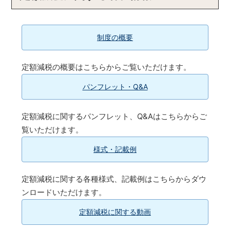
「給与等の源泉徴収事務に係る令和６年分所得税の
定額減税のしかた（英語版）（PDF/1,807KB）」
を
掲載しました（令和6年5月15日）
制度の概要
源泉所得税関係様式の記載例（外国語版（ポルトガ
ル語・スペイン語・ベトナム語・フィリピノ語・ウ
定額減税の概要はこちらからご覧いただけます。
クライナ語））
を掲載しました（令和6年5月15日）
源泉所得税関係様式の記載例（外国語版（英語・中
パンフレット・Q&A
国語））
を掲載しました（令和６年5月10日）
「令和６年分所得税の定額減税について（給与所得
定額減税に関するパンフレット、Q&Aはこちらからご
者の方へ）（PDF/828KB）」
を掲載しました（令
覧いただけます。
和６年４月30日）
様式・記載例
源泉所得税関係様式・記載例
を更新しました（令和
６年４月11日）
所得税の定額減税チャットボット
の運用を開始しま
定額減税に関する各種様式、記載例はこちらからダウ
した（令和６年４月２日）
ンロードいただけます。
「各人別控除事績簿（Excel/19KB）」
を更新しまし
定額減税に関する動画
た（令和６年３月29日）