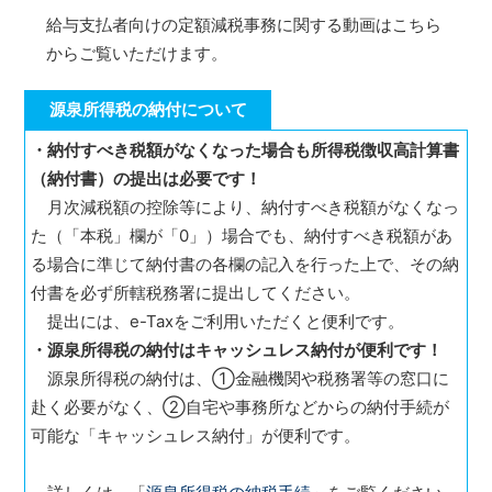
「年末調整計算シート（令和６年用）」
を更新しま
給与支払者向けの定額減税事務に関する動画はこちら
した（令和６年３月29日）
からご覧いただけます。
「定額減税に係る源泉徴収事務」の動画
を掲載しま
した（令和6年3月8日）
源泉所得税の納付について
「給与等の源泉徴収事務に係る令和６年分所得税の
定額減税のしかた（PDF/6,851KB）」
を掲載しまし
・納付すべき税額がなくなった場合も所得税徴収高計算書
た（令和6年1月30日）
（納付書）の提出は必要です！
月次減税額の控除等により、納付すべき税額がなくなっ
た（「本税」欄が「0」）場合でも、納付すべき税額があ
る場合に準じて納付書の各欄の記入を行った上で、その納
付書を必ず所轄税務署に提出してください。
提出には、e-Taxをご利用いただくと便利です。
・源泉所得税の納付はキャッシュレス納付が便利です！
源泉所得税の納付は、①金融機関や税務署等の窓口に
赴く必要がなく、②自宅や事務所などからの納付手続が
可能な「キャッシュレス納付」が便利です。