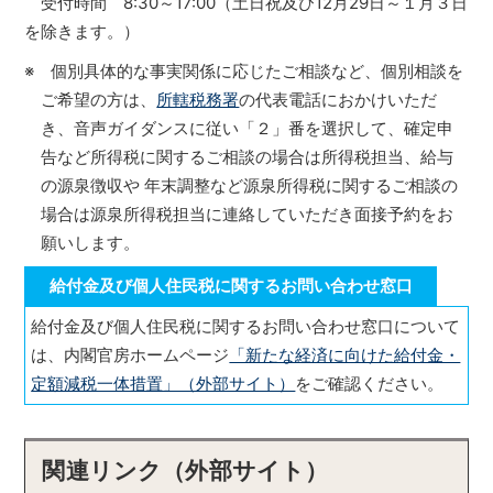
受付時間 8:30～17:00（土日祝及び12月29日～１月３日
を除きます。）
※ 個別具体的な事実関係に応じたご相談など、個別相談を
ご希望の方は、
所轄税務署
の代表電話におかけいただ
き、音声ガイダンスに従い「２」番を選択して、確定申
告など所得税に関するご相談の場合は所得税担当、給与
の源泉徴収や 年末調整など源泉所得税に関するご相談の
場合は源泉所得税担当に連絡していただき面接予約をお
願いします。
給付金及び個人住民税に関するお問い合わせ窓口
給付金及び個人住民税に関するお問い合わせ窓口について
は、内閣官房ホームページ
「新たな経済に向けた給付金・
定額減税一体措置」（外部サイト）
をご確認ください。
関連リンク（外部サイト）