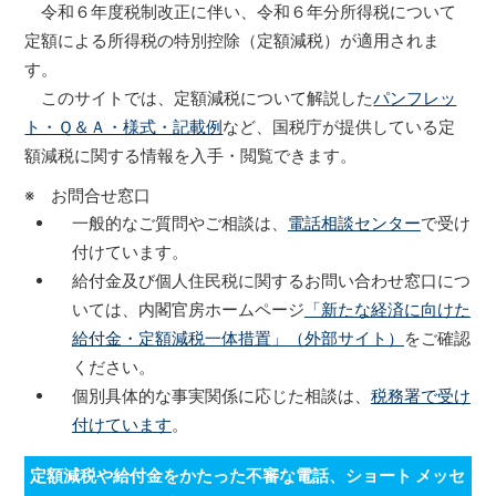
令和６年度税制改正に伴い、令和６年分所得税について
定額による所得税の特別控除（定額減税）が適用されま
す。
このサイトでは、定額減税について解説した
パンフレッ
ト・Ｑ＆Ａ・様式・記載例
など、国税庁が提供している定
額減税に関する情報を入手・閲覧できます。
※ お問合せ窓口
一般的なご質問やご相談は、
電話相談センター
で受け
付けています。
給付金及び個人住民税に関するお問い合わせ窓口につ
いては、内閣官房ホームページ
「新たな経済に向けた
給付金・定額減税一体措置」（外部サイト）
をご確認
ください。
個別具体的な事実関係に応じた相談は、
税務署で受け
付けています
。
定額減税や給付金をかたった不審な電話、ショート メッセ