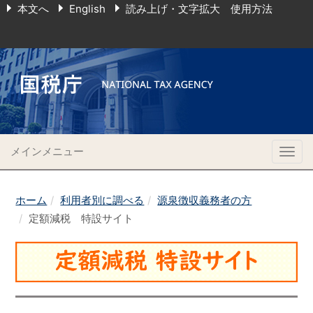
本文へ
English
読み上げ・文字拡大 使用方法
メインメニュー
Togg
navig
ホーム
利用者別に調べる
源泉徴収義務者の方
定額減税 特設サイト