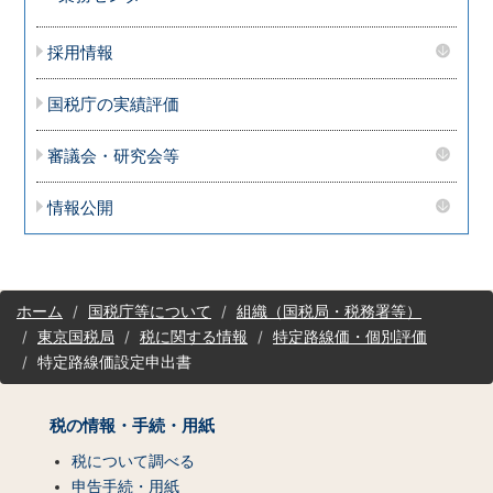
採用情報
国税庁の実績評価
審議会・研究会等
情報公開
サ
ホーム
国税庁等について
組織（国税局・税務署等）
イ
東京国税局
税に関する情報
特定路線価・個別評価
ト
特定路線価設定申出書
マ
ッ
プ
税の情報・手続・用紙
（コ
ン
税について調べる
テ
申告手続・用紙