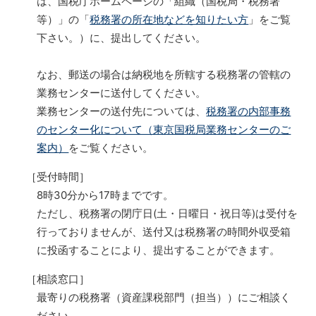
は、国税庁ホームページの「組織（国税局・税務署
等）」の「
税務署の所在地などを知りたい方
」をご覧
下さい。）に、提出してください。
なお、郵送の場合は納税地を所轄する税務署の管轄の
業務センターに送付してください。
業務センターの送付先については、
税務署の内部事務
のセンター化について（東京国税局業務センターのご
案内）
をご覧ください。
［受付時間］
8時30分から17時までです。
ただし、税務署の閉庁日(土・日曜日・祝日等)は受付を
行っておりませんが、送付又は税務署の時間外収受箱
に投函することにより、提出することができます。
［相談窓口］
最寄りの税務署（資産課税部門（担当））にご相談く
ださい。