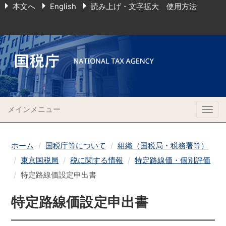
本文へ
English
読み上げ・文字拡大 使用方法
メインメニュー
Togg
navig
ホーム
国税庁等について
組織（国税局・税務署等）
東京国税局
税に関する情報
特定路線価・個別評価
特定路線価設定申出書
特定路線価設定申出書