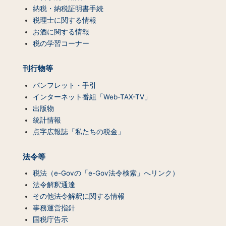
ン
納税・納税証明書手続
ツ
税理士に関する情報
一
お酒に関する情報
覧）
税の学習コーナー
刊行物等
パンフレット・手引
インターネット番組「Web-TAX-TV」
出版物
統計情報
点字広報誌「私たちの税金」
法令等
税法（e-Govの「e-Gov法令検索」へリンク）
法令解釈通達
その他法令解釈に関する情報
事務運営指針
国税庁告示