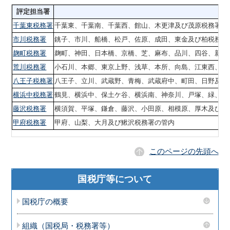
評定担当署
千葉東税務署
千葉東、千葉南、千葉西、館山、木更津及び茂原税務署の
市川税務署
銚子、市川、船橋、松戸、佐原、成田、東金及び柏税務署
麹町税務署
麹町、神田、日本橋、京橋、芝、麻布、品川、四谷、新宿
荒川税務署
小石川、本郷、東京上野、浅草、本所、向島、江東西、江
八王子税務署
八王子、立川、武蔵野、青梅、武蔵府中、町田、日野及び
横浜中税務署
鶴見、横浜中、保土ケ谷、横浜南、神奈川、戸塚、緑、川
藤沢税務署
横須賀、平塚、鎌倉、藤沢、小田原、相模原、厚木及び大
甲府税務署
甲府、山梨、大月及び鰍沢税務署の管内
このページの先頭へ
国税庁等について
国税庁の概要
組織（国税局・税務署等）