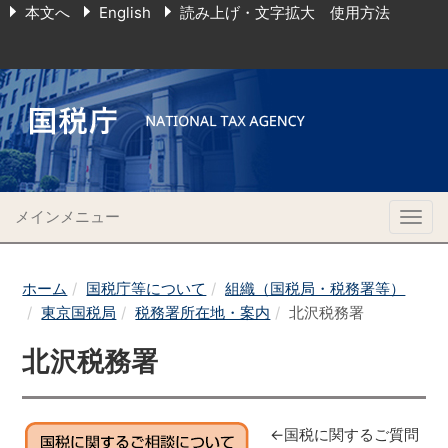
本文へ
English
読み上げ・文字拡大 使用方法
メインメニュー
Togg
navig
ホーム
国税庁等について
組織（国税局・税務署等）
東京国税局
税務署所在地・案内
北沢税務署
北沢税務署
←国税に関するご質問