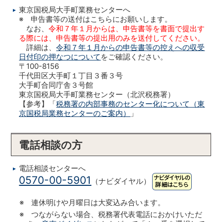
東京国税局大手町業務センターへ
※ 申告書等の送付はこちらにお願いします。
なお、
令和７年１月からは、申告書等を書面で提出す
る際には、申告書等の提出用のみを送付してください。
詳細は、
令和７年１月からの申告書等の控えへの収受
日付印の押なつについて
をご確認ください。
〒100-8156
千代田区大手町１丁目３番３号
大手町合同庁舎３号館
東京国税局大手町業務センター（北沢税務署）
【参考】「
税務署の内部事務のセンター化について（東
京国税局業務センターのご案内）
」
電話相談の方
電話相談センターへ
0570-00-5901
（ナビダイヤル）
※ 連休明けや月曜日は大変込み合います。
※ つながらない場合、税務署代表電話におかけいただ