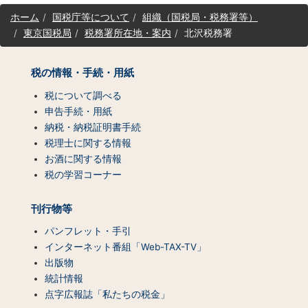
サ
ホーム
国税庁等について
組織（国税局・税務署等）
イ
東京国税局
税務署所在地・案内
北沢税務署
ト
マ
ッ
税の情報・手続・用紙
プ
（コ
税について調べる
ン
申告手続・用紙
テ
納税・納税証明書手続
ン
税理士に関する情報
ツ
お酒に関する情報
一
税の学習コーナー
覧）
刊行物等
パンフレット・手引
インターネット番組「Web-TAX-TV」
出版物
統計情報
点字広報誌「私たちの税金」