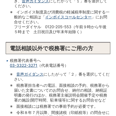
き、
音声ガイダンス
にしたがって「１」番を選択して
ください。
※ インボイス制度及び消費税の軽減税率制度に関する一
般的なご相談は「
インボイスコールセンター
」にお問
合せください。
フリーダイヤル 0120-205-553（午前９時から午後
５時まで 土日祝日及び年末年始除く）
電話相談以外で税務署にご用の方
税務署代表番号へ
03-3322-3271
（代表電話番号）
※
音声ガイダンス
にしたがって「２」番を選択してくだ
さい。
※ 税務署担当者への電話、面接相談の予約、税務署から
届いた文書についてのお問合せ、納付の相談、納税証
明書の発行のほか、税務署主催説明会開催予定や税務
署の施設(開庁時間、駐車場等)に関するお問合せなど
※ 面接相談には税務署での事前予約が必要です。
※ 令和８年７月以降、間接諸税（印紙税等）の問合せに