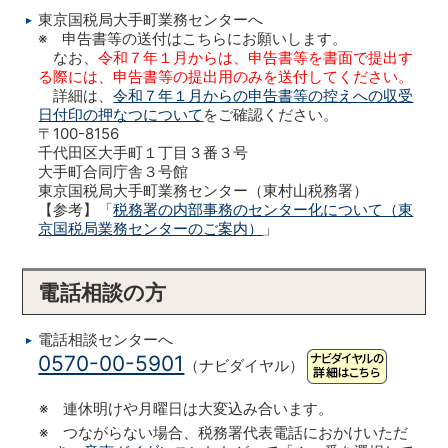
東京国税局大手町業務センターへ
※ 申告書等の送付はこちらにお願いします。
なお、
令和７年１月からは、申告書等を書面で提出す
る際には、申告書等の提出用のみを送付してください。
詳細は、
令和７年１月からの申告書等の控えへの収受
日付印の押なつについて
をご確認ください。
〒100-8156
千代田区大手町１丁目３番３号
大手町合同庁舎３号館
東京国税局大手町業務センター（東村山税務署）
【参考】「
税務署の内部事務のセンター化について（東
京国税局業務センターのご案内）
」
電話相談の方
電話相談センターへ
0570-00-5901
（ナビダイヤル）
※ 連休明けや月曜日は大変込み合います。
※ つながらない場合、税務署代表電話におかけいただ