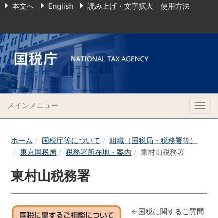
本文へ
English
読み上げ・文字拡大 使用方法
メインメニュー
Togg
navig
ホーム
国税庁等について
組織（国税局・税務署等）
東京国税局
税務署所在地・案内
東村山税務署
東村山税務署
←国税に関するご質問