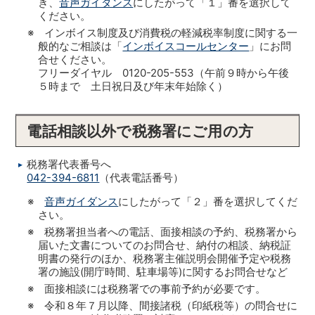
き、
音声ガイダンス
にしたがって「１」番を選択して
ください。
※ インボイス制度及び消費税の軽減税率制度に関する一
般的なご相談は「
インボイスコールセンター
」にお問
合せください。
フリーダイヤル 0120-205-553（午前９時から午後
５時まで 土日祝日及び年末年始除く）
電話相談以外で税務署にご用の方
税務署代表番号へ
042-394-6811
（代表電話番号）
※
音声ガイダンス
にしたがって「２」番を選択してくだ
さい。
※ 税務署担当者への電話、面接相談の予約、税務署から
届いた文書についてのお問合せ、納付の相談、納税証
明書の発行のほか、税務署主催説明会開催予定や税務
署の施設(開庁時間、駐車場等)に関するお問合せなど
※ 面接相談には税務署での事前予約が必要です。
※ 令和８年７月以降、間接諸税（印紙税等）の問合せに