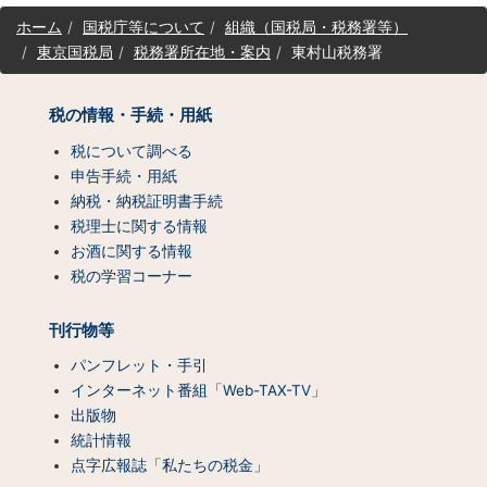
サ
ホーム
国税庁等について
組織（国税局・税務署等）
イ
東京国税局
税務署所在地・案内
東村山税務署
ト
マ
ッ
税の情報・手続・用紙
プ
（コ
税について調べる
ン
申告手続・用紙
テ
納税・納税証明書手続
ン
税理士に関する情報
ツ
お酒に関する情報
一
税の学習コーナー
覧）
刊行物等
パンフレット・手引
インターネット番組「Web-TAX-TV」
出版物
統計情報
点字広報誌「私たちの税金」