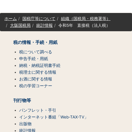
サ
ホーム
国税庁等について
組織（国税局・税務署等）
イ
大阪国税局
統計情報
令和5年 直接税（法人税）
ト
マ
ッ
税の情報・手続・用紙
プ
（コ
税について調べる
ン
申告手続・用紙
テ
納税・納税証明書手続
ン
税理士に関する情報
ツ
お酒に関する情報
一
税の学習コーナー
覧）
刊行物等
パンフレット・手引
インターネット番組「Web-TAX-TV」
出版物
統計情報