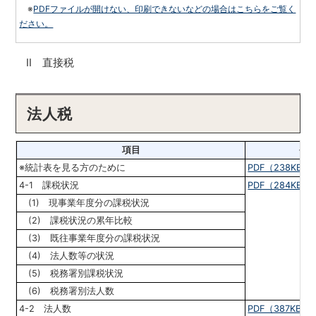
※
PDFファイルが開けない、印刷できないなどの場合はこちらをご覧く
ださい。
Ⅱ
直接税
法人税
項目
令和
※統計表を見る方のために
PDF（238KB）
4-1 課税状況
PDF（284KB）
(1) 現事業年度分の課税状況
(2) 課税状況の累年比較
(3) 既往事業年度分の課税状況
(4) 法人数等の状況
(5) 税務署別課税状況
(6) 税務署別法人数
4-2 法人数
PDF（387KB）