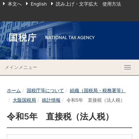
本文へ
English
読み上げ・文字拡大 使用方法
メインメニュー
Togg
navig
ホーム
国税庁等について
組織（国税局・税務署等）
大阪国税局
統計情報
令和5年 直接税（法人税）
令和5年 直接税（法人税）