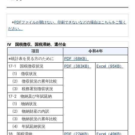
※
PDFファイルが開けない、印刷できないなどの場合はこちらをご覧く
ださい。
Ⅳ
国税徴収、国税滞納、還付金
項目
令和4年
※統計表を見る方のために
PDF（68KB）
17-1 国税徴収状況
PDF（383KB）
Excel（95KB）
(1) 徴収状況
(2) 徴収状況の累年比較
(3) 税務署別徴収状況
17-2 物納及び年賦延納
(1) 物納状況
(2) 物納財産の内訳
(3) 物納状況の累年比較
(4) 年賦延納状況
18 国税滞納
PDF（274KB）
Excel（49KB）