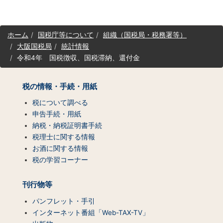
サ
ホーム
国税庁等について
組織（国税局・税務署等）
イ
大阪国税局
統計情報
ト
令和4年 国税徴収、国税滞納、還付金
マ
ッ
プ
税の情報・手続・用紙
（コ
ン
税について調べる
テ
申告手続・用紙
ン
納税・納税証明書手続
ツ
税理士に関する情報
一
お酒に関する情報
覧）
税の学習コーナー
刊行物等
パンフレット・手引
インターネット番組「Web-TAX-TV」