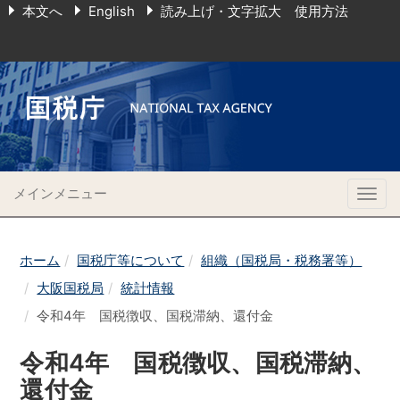
本文へ
English
読み上げ・文字拡大 使用方法
メインメニュー
Togg
navig
ホーム
国税庁等について
組織（国税局・税務署等）
大阪国税局
統計情報
令和4年 国税徴収、国税滞納、還付金
令和4年 国税徴収、国税滞納、
還付金