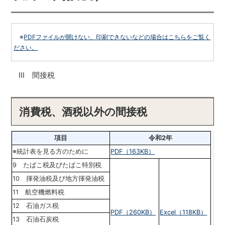
※
PDFファイルが開けない、印刷できないなどの場合はこちらをご覧く
ださい。
Ⅲ
間接税
消費税、酒税以外の間接税
項目
令和2年
※統計表を見る方のために
PDF（163KB）
9 たばこ税及びたばこ特別税
10 揮発油税及び地方揮発油税
11 航空機燃料税
12 石油ガス税
PDF（260KB）
Excel（118KB）
13 石油石炭税