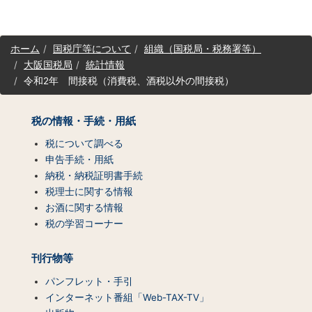
サ
ホーム
国税庁等について
組織（国税局・税務署等）
イ
大阪国税局
統計情報
ト
令和2年 間接税（消費税、酒税以外の間接税）
マ
ッ
プ
税の情報・手続・用紙
（コ
ン
税について調べる
テ
申告手続・用紙
ン
納税・納税証明書手続
ツ
税理士に関する情報
一
お酒に関する情報
覧）
税の学習コーナー
刊行物等
パンフレット・手引
インターネット番組「Web-TAX-TV」