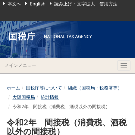
本文へ
English
読み上げ・文字拡大 使用方法
メインメニュー
Togg
navig
ホーム
国税庁等について
組織（国税局・税務署等）
大阪国税局
統計情報
令和2年 間接税（消費税、酒税以外の間接税）
令和2年 間接税（消費税、酒税
以外の間接税）