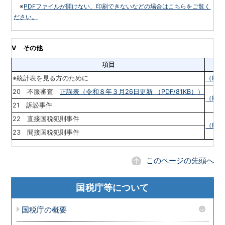
※
PDFファイルが開けない、印刷できないなどの場合はこちらをご覧く
ださい。
Ⅴ
その他
項目
※統計表を見る方のために
（PDF
20 不服審査
正誤表（令和８年３月26日更新 （PDF/81KB））
（PDF
21 訴訟事件
22 直接国税犯則事件
（PDF
23 間接国税犯則事件
このページの先頭へ
国税庁等について
国税庁の概要