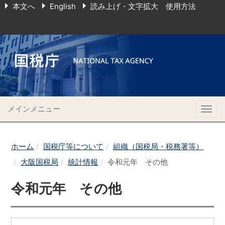
本文へ
English
読み上げ・文字拡大 使用方法
メインメニュー
Togg
navig
ホーム
国税庁等について
組織（国税局・税務署等）
大阪国税局
統計情報
令和元年 その他
令和元年 その他