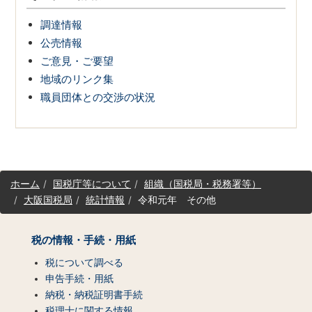
調達情報
公売情報
ご意見・ご要望
地域のリンク集
職員団体との交渉の状況
サ
ホーム
国税庁等について
組織（国税局・税務署等）
イ
大阪国税局
統計情報
令和元年 その他
ト
マ
ッ
税の情報・手続・用紙
プ
（コ
税について調べる
ン
申告手続・用紙
テ
納税・納税証明書手続
ン
税理士に関する情報