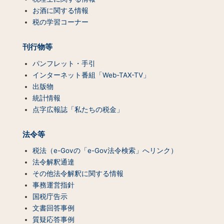
ツ
お酒に関する情報
一
税の学習コーナー
覧）
刊行物等
パンフレット・手引
インターネット番組「Web-TAX-TV」
出版物
統計情報
点字広報誌「私たちの税金」
法令等
税法（e-Govの「e-Gov法令検索」へリンク）
法令解釈通達
その他法令解釈に関する情報
事務運営指針
国税庁告示
文書回答事例
質疑応答事例