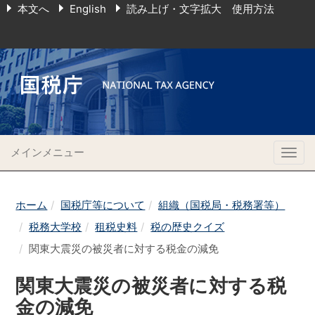
本文へ
English
読み上げ・文字拡大 使用方法
メインメニュー
Togg
navig
ホーム
国税庁等について
組織（国税局・税務署等）
税務大学校
租税史料
税の歴史クイズ
関東大震災の被災者に対する税金の減免
関東大震災の被災者に対する税
金の減免