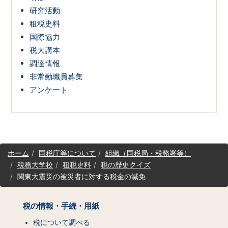
研究活動
租税史料
国際協力
税大講本
調達情報
非常勤職員募集
アンケート
サ
ホーム
国税庁等について
組織（国税局・税務署等）
イ
税務大学校
租税史料
税の歴史クイズ
ト
関東大震災の被災者に対する税金の減免
マ
ッ
プ
税の情報・手続・用紙
（コ
ン
税について調べる