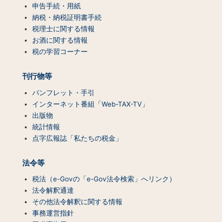
テ
申告手続・用紙
ン
納税・納税証明書手続
ツ
税理士に関する情報
一
お酒に関する情報
覧）
税の学習コーナー
刊行物等
パンフレット・手引
インターネット番組「Web-TAX-TV」
出版物
統計情報
点字広報誌「私たちの税金」
法令等
税法（e-Govの「e-Gov法令検索」へリンク）
法令解釈通達
その他法令解釈に関する情報
事務運営指針