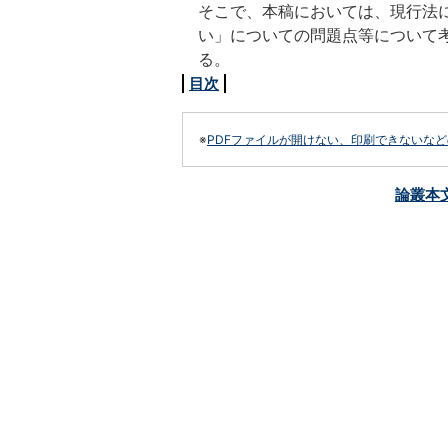
そこで、本稿においては、現行法
い」についての問題点等について
る。
目次
※
PDFファイルが開けない、印刷できないな
論叢本