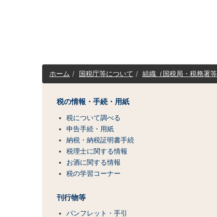
サ
ホーム
国税庁等について
組織（国税局・税務署等
イ
ト
マ
税の情報・手続・用紙
ッ
税について調べる
プ
（コ
申告手続・用紙
ン
納税・納税証明書手続
テ
税理士に関する情報
ン
お酒に関する情報
ツ
税の学習コーナー
一
覧）
刊行物等
パンフレット・手引