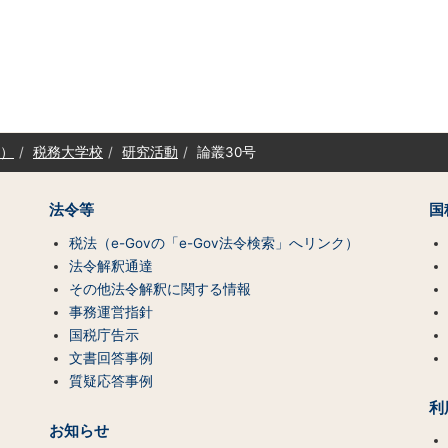
）
税務大学校
研究活動
論叢30号
法令等
国
税法（e-Govの「e-Gov法令検索」へリンク）
法令解釈通達
その他法令解釈に関する情報
事務運営指針
国税庁告示
文書回答事例
質疑応答事例
利
お知らせ