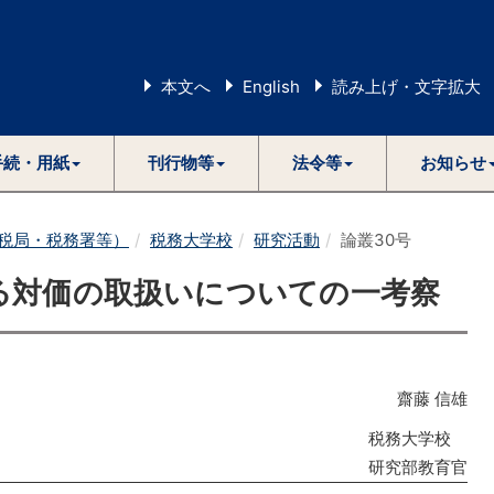
本文へ
English
読み上げ・文字拡大
手続・用紙
刊行物等
法令等
お知らせ
税局・税務署等）
税務大学校
研究活動
論叢30号
る対価の取扱いについての一考察
齋藤 信雄
税務大学校
研究部教育官