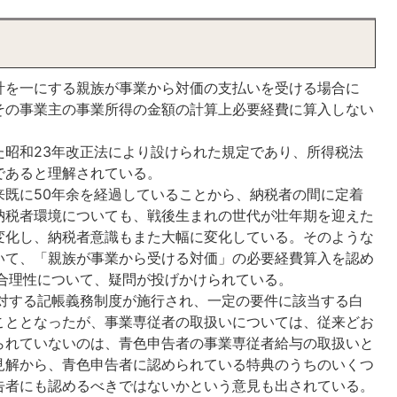
を一にする親族が事業から対価の支払いを受ける場合に
その事業主の事業所得の金額の計算上必要経費に算入しない
。
た昭和23年改正法により設けられた規定であり、所得税法
であると理解されている。
来既に50年余を経過していることから、納税者の間に定着
納税者環境についても、戦後生まれの世代が壮年期を迎えた
変化し、納税者意識もまた大幅に変化している。そのような
いて、「親族が事業から受ける対価」の必要経費算入を認め
の合理性について、疑問が投げかけられている。
に対する記帳義務制度が施行され、一定の要件に該当する白
こととなったが、事業専従者の取扱いについては、従来どお
られていないのは、青色申告者の事業専従者給与の取扱いと
見解から、青色申告者に認められている特典のうちのいくつ
告者にも認めるべきではないかという意見も出されている。