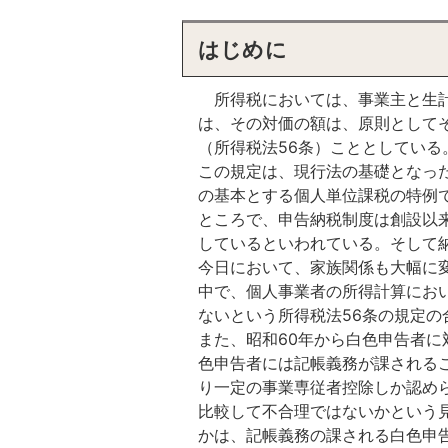
はじめに
所得税においては、事業主と生計
は、その対価の額は、原則として
（所得税法56条）こととしている
この規定は、現行法の基礎となっ
の基本とする個人単位課税の特例
ところで、申告納税制度は創設以
しているといわれている。そして
今日において、家族関係も大幅に
中で、個人事業者の所得計算にお
ないという所得税法56条の規定
また、昭和60年から白色申告者
色申告者には記帳義務が課される
り一定の事業専従者控除しか認め
比較して不合理ではないかという
かは、記帳義務の課される白色申