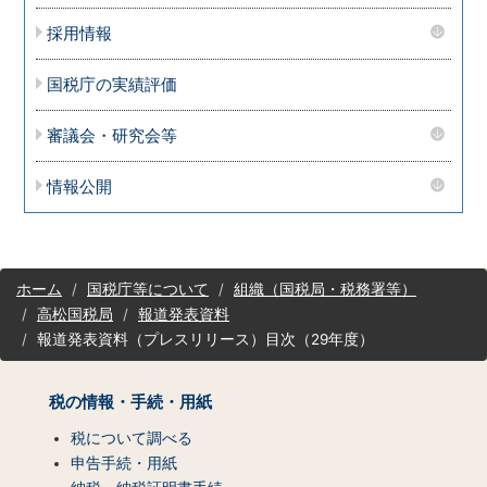
採用情報
国税庁の実績評価
審議会・研究会等
情報公開
サ
ホーム
国税庁等について
組織（国税局・税務署等）
イ
高松国税局
報道発表資料
ト
報道発表資料（プレスリリース）目次（29年度）
マ
ッ
プ
税の情報・手続・用紙
（コ
ン
税について調べる
テ
申告手続・用紙
ン