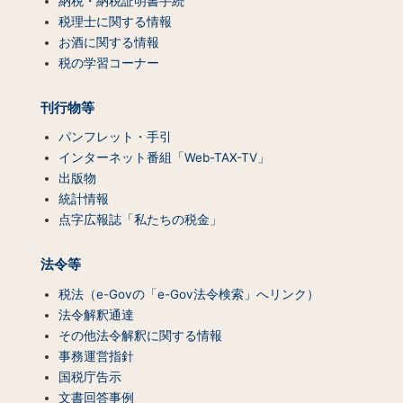
納税・納税証明書手続
ツ
税理士に関する情報
一
お酒に関する情報
覧）
税の学習コーナー
刊行物等
パンフレット・手引
インターネット番組「Web-TAX-TV」
出版物
統計情報
点字広報誌「私たちの税金」
法令等
税法（e-Govの「e-Gov法令検索」へリンク）
法令解釈通達
その他法令解釈に関する情報
事務運営指針
国税庁告示
文書回答事例