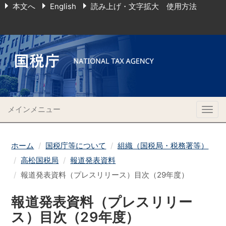
本文へ
English
読み上げ・文字拡大 使用方法
メインメニュー
Togg
navig
ホーム
国税庁等について
組織（国税局・税務署等）
高松国税局
報道発表資料
報道発表資料（プレスリリース）目次（29年度）
報道発表資料（プレスリリー
ス）目次（29年度）