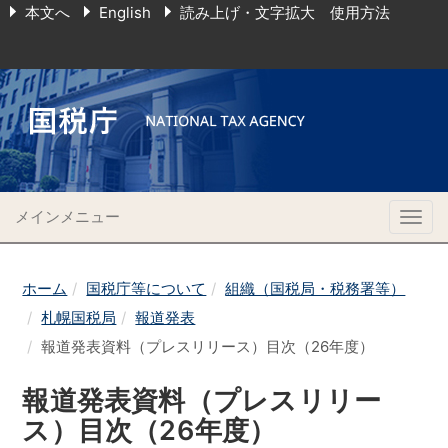
本文へ
English
読み上げ・文字拡大 使用方法
メインメニュー
Togg
navig
ホーム
国税庁等について
組織（国税局・税務署等）
札幌国税局
報道発表
報道発表資料（プレスリリース）目次（26年度）
報道発表資料（プレスリリー
ス）目次（26年度）