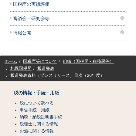
国税庁の実績評価
審議会・研究会等
情報公開
サ
ホーム
国税庁等について
組織（国税局・税務署等）
イ
札幌国税局
報道発表
ト
報道発表資料（プレスリリース）目次（26年度）
マ
ッ
プ
税の情報・手続・用紙
（コ
ン
税について調べる
テ
申告手続・用紙
ン
納税・納税証明書手続
ツ
税理士に関する情報
一
お酒に関する情報
覧）