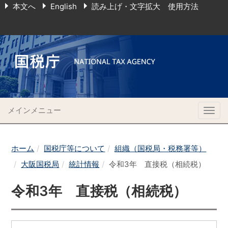
本文へ
English
読み上げ・文字拡大 使用方法
メインメニュー
Togg
navig
ホーム
国税庁等について
組織（国税局・税務署等）
大阪国税局
統計情報
令和3年 直接税（相続税）
令和3年 直接税（相続税）