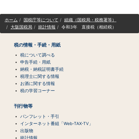
サ
ホーム
国税庁等について
組織（国税局・税務署等）
イ
大阪国税局
統計情報
令和3年 直接税（相続税）
ト
マ
ッ
税の情報・手続・用紙
プ
（コ
税について調べる
ン
申告手続・用紙
テ
納税・納税証明書手続
ン
税理士に関する情報
ツ
お酒に関する情報
一
税の学習コーナー
覧）
刊行物等
パンフレット・手引
インターネット番組「Web-TAX-TV」
出版物
統計情報