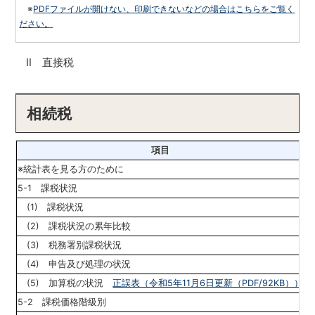
※
PDFファイルが開けない、印刷できないなどの場合はこちらをご覧く
ださい。
Ⅱ
直接税
相続税
項目
※統計表を見る方のために
P
5-1 課税状況
(1) 課税状況
(2) 課税状況の累年比較
(3) 税務署別課税状況
(4) 申告及び処理の状況
(5) 加算税の状況
正誤表（令和5年11月6日更新（PDF/92KB））
P
5-2 課税価格階級別