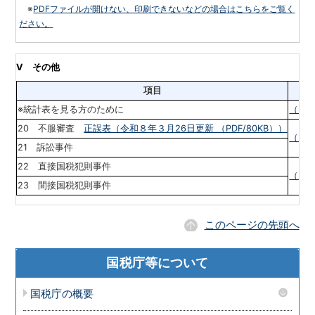
※
PDFファイルが開けない、印刷できないなどの場合はこちらをご覧く
ださい。
Ⅴ
その他
項目
※統計表を見る方のために
（PDF
20 不服審査
正誤表（令和８年３月26日更新 （PDF/80KB））
（PDF
21 訴訟事件
22 直接国税犯則事件
（PDF
23 間接国税犯則事件
このページの先頭へ
国税庁等について
国税庁の概要