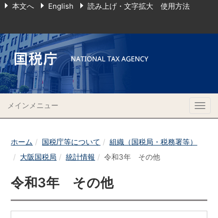
本文へ
English
読み上げ・文字拡大 使用方法
メインメニュー
Togg
navig
ホーム
国税庁等について
組織（国税局・税務署等）
大阪国税局
統計情報
令和3年 その他
令和3年 その他