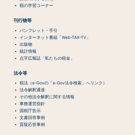
一
税の学習コーナー
覧）
刊行物等
パンフレット・手引
インターネット番組「Web-TAX-TV」
出版物
統計情報
点字広報誌「私たちの税金」
法令等
税法（e-Govの「e-Gov法令検索」へリンク）
法令解釈通達
その他法令解釈に関する情報
事務運営指針
国税庁告示
文書回答事例
質疑応答事例