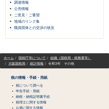
調達情報
公売情報
ご意見・ご要望
地域のリンク集
職員団体との交渉の状況
サ
ホーム
国税庁等について
組織（国税局・税務署等）
イ
大阪国税局
統計情報
令和3年 その他
ト
マ
ッ
税の情報・手続・用紙
プ
（コ
税について調べる
ン
申告手続・用紙
テ
納税・納税証明書手続
ン
税理士に関する情報
ツ
お酒に関する情報