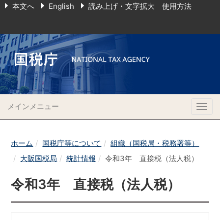
本文へ
English
読み上げ・文字拡大 使用方法
メインメニュー
Togg
navig
ホーム
国税庁等について
組織（国税局・税務署等）
大阪国税局
統計情報
令和3年 直接税（法人税）
令和3年 直接税（法人税）