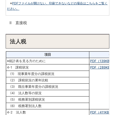
※
PDFファイルが開けない、印刷できないなどの場合はこちらをご覧く
ださい。
Ⅱ
直接税
法人税
項目
令和
※統計表を見る方のために
PDF（139KB）
4-1 課税状況
PDF（289KB）
(1) 現事業年度分の課税状況
(2) 課税状況の累年比較
(3) 既往事業年度分の課税状況
(4) 法人数等の状況
(5) 税務署別課税状況
(6) 税務署別法人数
4-2 法人数
PDF（411KB）