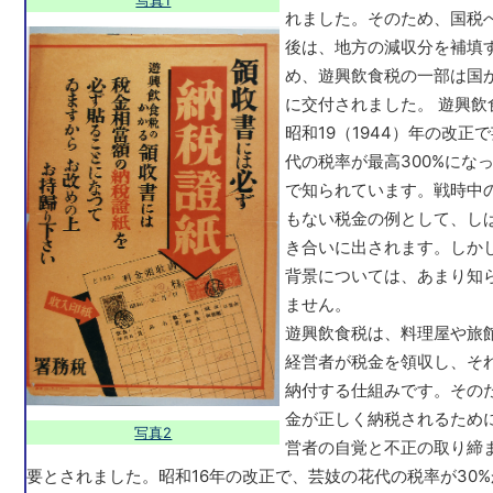
れました。そのため、国税
後は、地方の減収分を補填
め、遊興飲食税の一部は国
に交付されました。 遊興飲
昭和19（1944）年の改正
代の税率が最高300%にな
で知られています。戦時中
もない税金の例として、し
き合いに出されます。しか
背景については、あまり知
ません。
遊興飲食税は、料理屋や旅
経営者が税金を領収し、そ
納付する仕組みです。その
金が正しく納税されるため
写真2
営者の自覚と不正の取り締
要とされました。昭和16年の改正で、芸妓の花代の税率が30