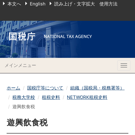
本文へ
English
読み上げ・文字拡大 使用方法
メインメニュー
Togg
navig
ホーム
国税庁等について
組織（国税局・税務署等）
税務大学校
租税史料
NETWORK租税史料
遊興飲食税
遊興飲食税