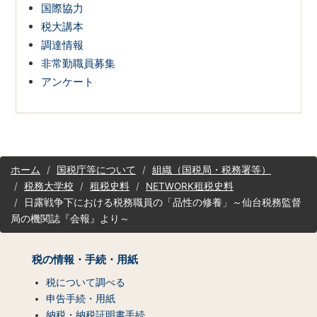
国際協力
税大講本
調達情報
非常勤職員募集
アンケート
サ
ホーム
国税庁等について
組織（国税局・税務署等）
イ
税務大学校
租税史料
NETWORK租税史料
ト
日露戦争下における税務職員の「品性の修養」～仙台税務監督
マ
局の機関誌『会報』より～
ッ
プ
（コ
税の情報・手続・用紙
ン
テ
税について調べる
ン
申告手続・用紙
ツ
納税・納税証明書手続