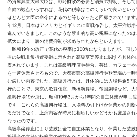
の賀屋興宣大蔵大臣は、戦時財政の必要と消費の抑制、そして
自粛の観点からすれば、花代の税率はこのくらいで良いという
ほとんど大臣の命令によるのと等しかったと回顧されています。
年12月、日本はアメリカとイギリスに宣戦布告し、太平洋戦争
進んでいきました。このような禁止的な高い税率になったのは
拡大により一層の消費抑制が求められたからといえます。
昭和19年の改正で花代の税率は300%になりましたが、同じ
省の決戦非常措置要綱に示された高級享楽停止に関する具体的
表されています。これは高級料理店や待合、芸妓、カフェーや
を一斉休業させるもので、大都市部の高級興行や歓楽場の一時
む厳しい内容でした。高級興行とは、具体的には入場料金5円
行のことで、東京の歌舞伎座、新橋演舞場、帝国劇場など、大
級興行場19か所に、昭和19年3月から1年間の自主休業が申し
です。これらの高級興行場は、入場料の引下げか休業かの判断
るだけでなく、上演内容が時局に相応しいかどうかも厳選され
なったのです。
高級享楽停止により芸妓は全て自主休業となり、休業した芸妓
援護金の支給や転廃業の斡旋がなされることになりました。税