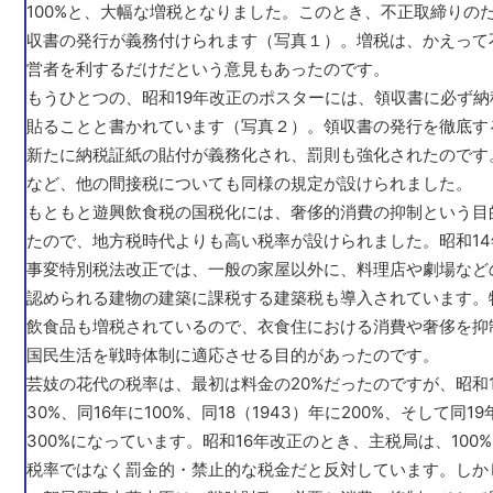
100%と、大幅な増税となりました。このとき、不正取締りの
収書の発行が義務付けられます（写真１）。増税は、かえって
営者を利するだけだという意見もあったのです。
もうひとつの、昭和19年改正のポスターには、領収書に必ず納
貼ることと書かれています（写真２）。領収書の発行を徹底す
新たに納税証紙の貼付が義務化され、罰則も強化されたのです
など、他の間接税についても同様の規定が設けられました。
もともと遊興飲食税の国税化には、奢侈的消費の抑制という目
たので、地方税時代よりも高い税率が設けられました。昭和14
事変特別税法改正では、一般の家屋以外に、料理店や劇場など
認められる建物の建築に課税する建築税も導入されています。
飲食品も増税されているので、衣食住における消費や奢侈を抑
国民生活を戦時体制に適応させる目的があったのです。
芸妓の花代の税率は、最初は料金の20%だったのですが、昭和
30%、同16年に100%、同18（1943）年に200%、そして同1
300%になっています。昭和16年改正のとき、主税局は、100
税率ではなく罰金的・禁止的な税金だと反対しています。しか