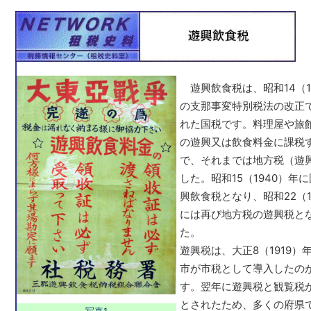
遊興飲食税は、昭和14（19
の支那事変特別税法の改正
れた国税です。料理屋や旅
の遊興又は飲食料金に課税
で、それまでは地方税（遊
した。昭和15（1940）年
興飲食税となり、昭和22（1
には再び地方税の遊興税と
た。
遊興税は、大正8（1919）
市が市税として導入したの
す。翌年に遊興税と観覧税
とされたため、多くの府県
写真1