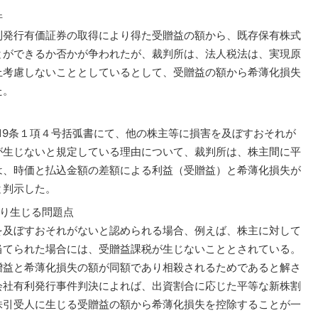
件
発行有価証券の取得により得た受贈益の額から、既存保有株式
とができるか否かが争われたが、裁判所は、法人税法は、実現原
上考慮しないこととしているとして、受贈益の額から希薄化損失
た。
19条１項４号括弧書にて、他の株主等に損害を及ぼすおそれが
が生じないと規定している理由について、裁判所は、株主間に平
は、時価と払込金額の差額による利益（受贈益）と希薄化損失が
と判示した。
より生じる問題点
及ぼすおそれがないと認められる場合、例えば、株主に対して
当てられた場合には、受贈益課税が生じないこととされている。
贈益と希薄化損失の額が同額であり相殺されるためであると解さ
会社有利発行事件判決によれば、出資割合に応じた平等な新株割
株引受人に生じる受贈益の額から希薄化損失を控除することが一