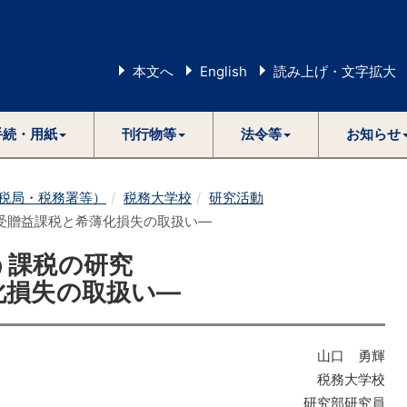
本文へ
English
読み上げ・文字拡大
手続・用紙
刊行物等
法令等
お知らせ
税局・税務署等）
税務大学校
研究活動
受贈益課税と希薄化損失の取扱い―
う課税の研究
化損失の取扱い―
山口 勇輝
税務大学校
研究部研究員