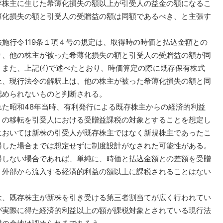
存株主に生じた希薄化損失の額以上が引受人の益金の額になるこ
薄化損失の額と引受人の受贈益の額は同額であるべき、と主張す
施行令119条１項４号の規定は、取得時の時価と払込金額との
り、他の株主が被った希薄化損失の額と引受人の受贈益の額が同
また、上記(ｲ)で述べたとおり、時価算定の際に既存保有株式
上、現行法令の解釈上は、他の株主が被った希薄化損失の額と同
認められないものと判断される。
た昭和48年当時、有利発行による既存株主からの経済的利益
）の移転を引受人における受贈益課税の対象とすることを想定し
においては新株の引受人が既存株主ではなく新規株主であったこ
得した場合までは想定せずに制度設計がなされた可能性がある。
得しない場合であれば、単純に、時価と払込金額との差額を受贈
、外部から流入する経済的利益の額以上に課税されることはない
、既存株主が新株を引き受ける第三者割当てが広く行われてい
が実際に得た経済的利益以上の額が課税対象とされている現行法