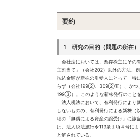
要約
1 研究の目的（問題の所在）
会社法においては、既存株主にその
主割当て」（会社202）以外の方法、
払込金額が新株の引受人にとって「特
らず（会社199②、309②五）、か
199③）。このような新株発行のこと
法人税法において、有利発行により新
しないものの、有利発行による新株（以
項の「無償による資産の譲受け」に該
は、法人税法施行令119条１項４号に
と解されている。