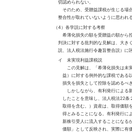
切認められない。
そのため、受贈益課税が生じる場合
整合性が取れていないように思われ
（4）各学説に対する考察
希薄化損失の額を受贈益の額から控
判決に対する批判的な見解は、大き
説、法人税法施行令趣旨整合説）に
イ 未実現利益課税説
この見解は、「希薄化損失は未実
益）に対する例外的な課税である
損失を損失として控除を認めるべ
しかしながら、有利発行による新
したことを意味し、法人税法22条
取得を含む。）資産は、取得価額
得とみることになる。有利発行に
新株引受人に流入することになる
価額」として反映され、実際に有