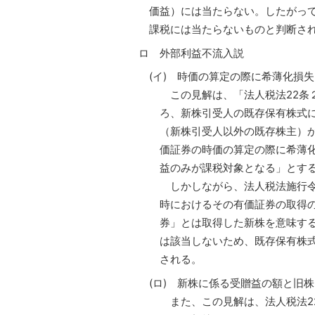
価益）には当たらない。したがっ
課税には当たらないものと判断さ
ロ 外部利益不流入説
(イ) 時価の算定の際に希薄化損
この見解は、「法人税法22条
ろ、新株引受人の既存保有株式
（新株引受人以外の既存株主）
価証券の時価の算定の際に希薄
益のみが課税対象となる」とす
しかしながら、法人税法施行令
時におけるその有価証券の取得
券」とは取得した新株を意味す
は該当しないため、既存保有株
される。
(ロ) 新株に係る受贈益の額と旧
また、この見解は、法人税法2