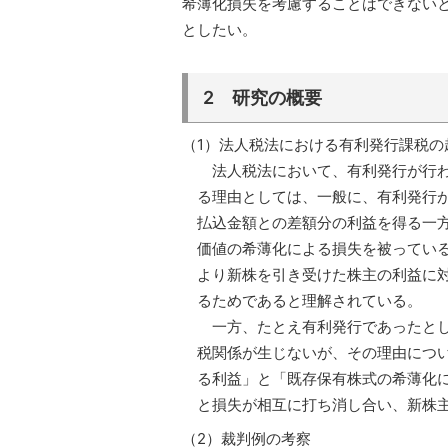
希薄化損失を考慮することはできない
としたい。
2 研究の概要
（1）法人税法における有利発行課税の
法人税法において、有利発行が行わ
る理由としては、一般に、有利発行
払込金額との差額分の利益を得る一
価値の希薄化による損失を被ってい
より新株を引き受けた株主の利益に
るためであると理解されている。
一方、たとえ有利発行であったとし
税関係が生じないが、その理由につ
る利益」と「既存保有株式の希薄化
と損失が相互に打ち消し合い、新株
（2）裁判例の考察