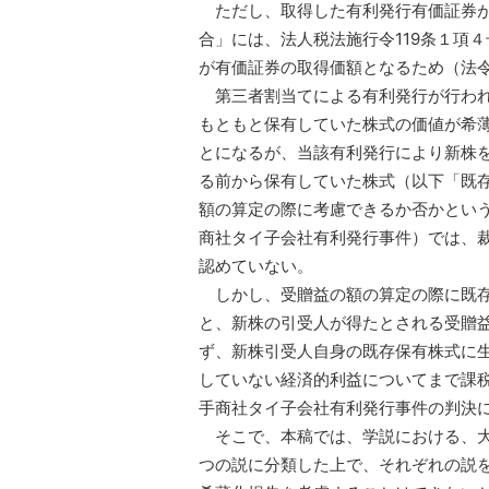
ただし、取得した有利発行有価証券が
合」には、法人税法施行令119条１項
が有価証券の取得価額となるため（法令
第三者割当てによる有利発行が行われ
もともと保有していた株式の価値が希
とになるが、当該有利発行により新株
る前から保有していた株式（以下「既
額の算定の際に考慮できるか否かとい
商社タイ子会社有利発行事件）では、
認めていない。
しかし、受贈益の額の算定の際に既存
と、新株の引受人が得たとされる受贈
ず、新株引受人自身の既存保有株式に
していない経済的利益についてまで課
手商社タイ子会社有利発行事件の判決
そこで、本稿では、学説における、大
つの説に分類した上で、それぞれの説