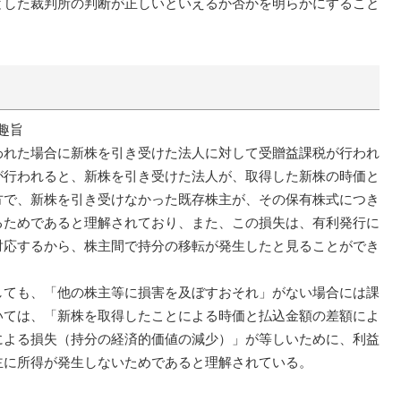
とした裁判所の判断が正しいといえるか否かを明らかにすること
趣旨
れた場合に新株を引き受けた法人に対して受贈益課税が行われ
が行われると、新株を引き受けた法人が、取得した新株の時価と
方で、新株を引き受けなかった既存株主が、その保有株式につき
るためであると理解されており、また、この損失は、有利発行に
対応するから、株主間で持分の移転が発生したと見ることができ
ても、「他の株主等に損害を及ぼすおそれ」がない場合には課
いては、「新株を取得したことによる時価と払込金額の差額によ
による損失（持分の経済的価値の減少）」が等しいために、利益
主に所得が発生しないためであると理解されている。