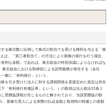
有する株式数に比例して株式の割当てを受ける権利を与える「株
例えば、「第三者割当て」の方法により新株の発行を行う場合、
に有利な金額」であれば、株主総会の特別決議によらなければな
つ、株主総会における取締役による説明義務が発生する（会社
を一般に「有利発行」という。
株を引き受けた法人に対する課税関係を直接定めた規定は存在
下「有利発行有価証券」という。）の取得は法人税法22条２
当し受贈益課税が生じるものと解されており、当該受贈益の額
より、新株引受人による実際の払込金額と取得時の時価との差額