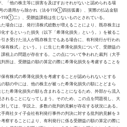
、「他の株主等に損害を及ぼすおそれがないと認められる場
４号の適用から除かれ（法令119①四括弧書）、実際の払込金額
119①二）、受贈益課税は生じないものとされている。
た場合には、発行済株式総数が増えることにより、既存株主は
薄化するといった損失（以下「希薄化損失」という。）を被るこ
を引き受けた法人が既存株主でもある場合に、有利発行が行われ
存保有株式」という。）に生じた希薄化損失について、受贈益の
う課税上の問題が存在する。この点について争われた裁判（大手
裁判所は、受贈益の額の算定の際に希薄化損失を考慮することを
保有株式の希薄化損失を考慮することが認められないとする
益の額の中には、他の株主が被った希薄化損失の額にとどまら
生じた希薄化損失の額も含まれることになるため、外部から流入
税されることになってしまう。そのため、この点を問題視し、大
に対しては、学説上、多数の批判的見解が存在する状況にある。
手商社タイ子会社有利発行事件の判決に対する批判的見解を３
を考察することにより、有利発行に係る受贈益の額の算定の際に