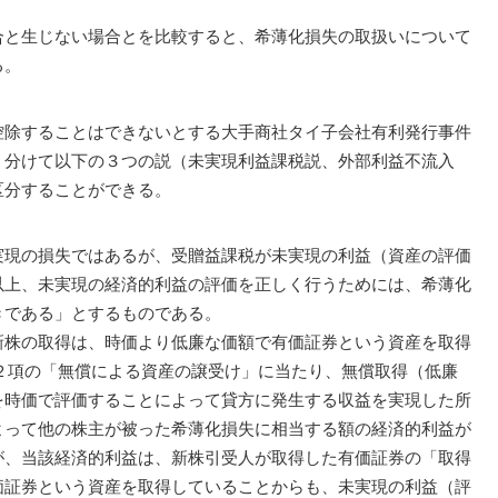
と生じない場合とを比較すると、希薄化損失の取扱いについて
る。
除することはできないとする大手商社タイ子会社有利発行事件
く分けて以下の３つの説（未実現利益課税説、外部利益不流入
区分することができる。
現の損失ではあるが、受贈益課税が未実現の利益（資産の評価
以上、未実現の経済的利益の評価を正しく行うためには、希薄化
きである」とするものである。
株の取得は、時価より低廉な価額で有価証券という資産を取得
２項の「無償による資産の譲受け」に当たり、無償取得（低廉
を時価で評価することによって貸方に発生する収益を実現した所
よって他の株主が被った希薄化損失に相当する額の経済的利益が
が、当該経済的利益は、新株引受人が取得した有価証券の「取得
価証券という資産を取得していることからも、未実現の利益（評