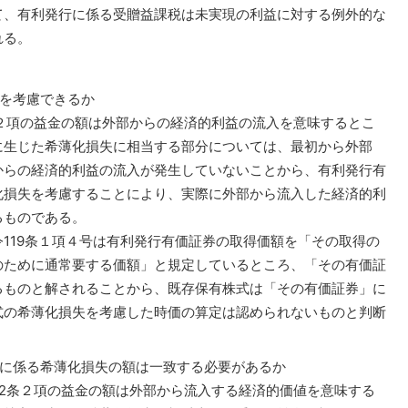
て、有利発行に係る受贈益課税は未実現の利益に対する例外的な
れる。
失を考慮できるか
２項の益金の額は外部からの経済的利益の流入を意味するとこ
に生じた希薄化損失に相当する部分については、最初から外部
からの経済的利益の流入が発生していないことから、有利発行有
化損失を考慮することにより、実際に外部から流入した経済的利
るものである。
119条１項４号は有利発行有価証券の取得価額を「その取得の
のために通常要する価額」と規定しているところ、「その有価証
るものと解されることから、既存保有株式は「その有価証券」に
式の希薄化損失を考慮した時価の算定は認められないものと判断
株に係る希薄化損失の額は一致する必要があるか
2条２項の益金の額は外部から流入する経済的価値を意味する