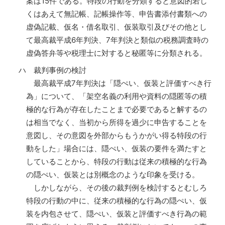
案は15件である。特段の行動を分類すると意図的若し
くはあえて無記帳、記帳操作等、申告書添付書類への
虚偽記載、仮名・借名取引、仮装取引及びその他とし
て最高裁平成6年判決、7年判決と類似の税務調査時の
虚偽答弁等や税理士に対すると秘匿等に分類される。
ハ 裁判事例の検討
最高裁平成7年判決は「隠ぺい、仮装と評価すべき行
為」について、「架空名義の利用や資料の隠匿等の積
極的な行為が存在したことまで必要であると解するの
は相当でなく、当初から所得を過少に申告することを
意図し、その意図を外部からもうかがい得る特段の行
動をした」場合には、隠ぺい、仮装の要件を満たすと
していることから、特段の行動は従来の積極的な行為
の隠ぺい、仮装とは別概念のような印象を受ける。
しかしながら、その後の裁判例を検討するとむしろ
特段の行動の中に、従来の積極的な行為の隠ぺい、仮
装を内包させて、隠ぺい、仮装と評価すべき行為の範