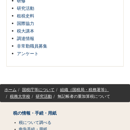
研修
研究活動
租税史料
国際協力
税大講本
調達情報
非常勤職員募集
アンケート
サ
ホーム
国税庁等について
組織（国税局・税務署等）
イ
税務大学校
研究活動
無記帳者の重加算税について
ト
マ
ッ
税の情報・手続・用紙
プ
（コ
税について調べる
ン
申告手続・用紙