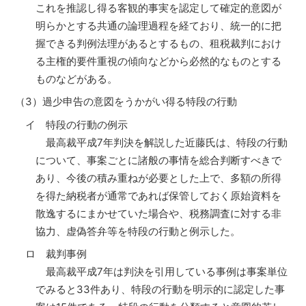
これを推認し得る客観的事実を認定して確定的意図が
明らかとする共通の論理過程を経ており、統一的に把
握できる判例法理があるとするもの、租税裁判におけ
る主権的要件重視の傾向などから必然的なものとする
ものなどがある。
（3）過少申告の意図をうかがい得る特段の行動
イ 特段の行動の例示
最高裁平成7年判決を解説した近藤氏は、特段の行動
について、事案ごとに諸般の事情を総合判断すべきで
あり、今後の積み重ねが必要とした上で、多額の所得
を得た納税者が通常であれば保管しておく原始資料を
散逸するにまかせていた場合や、税務調査に対する非
協力、虚偽答弁等を特段の行動と例示した。
ロ 裁判事例
最高裁平成7年は判決を引用している事例は事案単位
でみると33件あり、特段の行動を明示的に認定した事