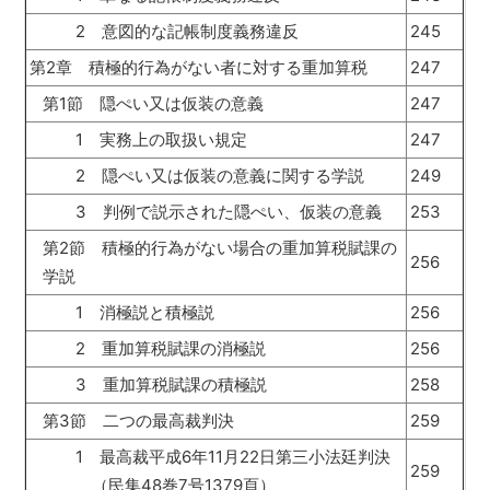
2 意図的な記帳制度義務違反
245
第2章 積極的行為がない者に対する重加算税
247
第1節 隠ぺい又は仮装の意義
247
1 実務上の取扱い規定
247
2 隠ぺい又は仮装の意義に関する学説
249
3 判例で説示された隠ぺい、仮装の意義
253
第2節 積極的行為がない場合の重加算税賦課の
256
学説
1 消極説と積極説
256
2 重加算税賦課の消極説
256
3 重加算税賦課の積極説
258
第3節 二つの最高裁判決
259
1 最高裁平成6年11月22日第三小法廷判決
259
（民集48巻7号1379頁）