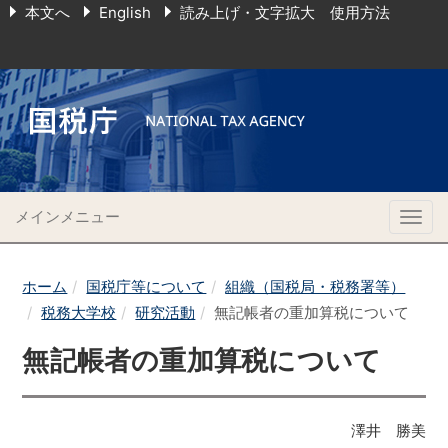
本文へ
English
読み上げ・文字拡大 使用方法
メインメニュー
Togg
navig
ホーム
国税庁等について
組織（国税局・税務署等）
税務大学校
研究活動
無記帳者の重加算税について
無記帳者の重加算税について
澤井 勝美