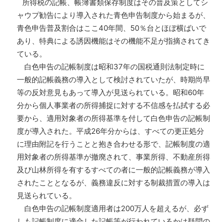
所得税の記帳、帳簿書類保存制度はその普及策としてシ
ャウプ勧告により導入された青色申告制度から始まるが、
青色申告普及割合はここ40年間、50％台とほぼ横ばいで
あり、特典による誘因機能はその機能不足が指摘されてき
ている。
白色申告の記帳制度は昭和37年の国税通則法制定時に
一般的記帳義務の導入として検討されていたが、時期尚早
等の反対意見もあって導入が見送られている。昭和60年
分から個人事業者の所得捕捉に対する不信感を払拭する必
要から、適用対象者の所得基準を付して白色申告の記帳制
度が導入された。平成26年分からは、すべての更正処分
に理由附記を行うことと抱き合わせる形で、記帳制度の適
用対象者の所得基準が撤廃されて、事業所得、不動産所得
及び山林所得を有するすべての者に一般的記帳義務が導入
されたこととなるが、義務違反に対する制裁措置の導入は
見送られている。
白色申告の記帳制度適用者は200万人を超えるが、必ず
しも記帳制度に適合した記帳等が行われているかは疑問の