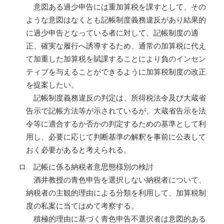
意図ある過少申告には重加算税を課すとして、その
ような意図はなくとも記帳制度義務違反があり結果的
に過少申告となっている者に対して、記帳制度の適
正、確実な履行へ誘導するため、通常の加算税に代え
て加重した加算税を賦課することにより負のインセン
ティブを与えることができるように加算税制度の改正
を提案したい。
記帳制度義務違反の判定は、所得税法令及び大蔵省
告示で記帳方法等が示されているが、大蔵省告示を法
令等に適合するか否かの判定するための基準として利
用し、必要に応じて判断基準の解釈を事前に公表して
おく必要があると考えられる。
ロ 記帳に係る納税者意思態様別の検討
酒井教授の青色申告を選択しない納税者について、
納税者の主観的理由による分類を利用して、加算税制
度の私案に当てはめて考察する。
積極的理由に基づく青色申告不選択者は意図的ある