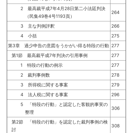
2 最高裁平成7年4月28日第二小法廷判決
264
（民集49巻4号1193頁）
3 主な判例評釈
266
4 小括
275
第3章 過少申告の意図をうかがい得る特段の行動
277
第1節 最高裁平成7年判決の引用事例
277
1 特段の行動の例示
277
2 裁判事例数
278
3 所得税に関する事案
279
4 法人税に関する事案
296
5 「特段の行動」と認定した客観的事実の
306
整理
第2節 「特段の行動」を認定した裁判事例の検
308
討