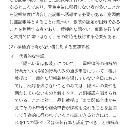
あるところであり、青色申告に移行しない者が多いことか
ら記帳制度に適合した記帳へ誘導する必要がある。意図的
に無記帳等とすることは隠ぺい、仮装の認定が困難である
ことを利用する者であり、積極的な隠ぺい、仮装を行う者
と本質的に違いはなく、その対応を検討する必要がある。
（2）積極的行為がない者に対する重加算税
イ 代表的な学説
「隠ぺい又は仮装」について、二重帳簿等の積極的
行為がない消極的行為のみの過少申告について、碓井
教授は「一般的な記帳義務を課していない今日におい
ては、記録を残さないことのみでは、隠ぺいの要件を
満たしていないものと解すべき」と消極説を唱えられ
ている。これに対し、品川教授は「事実関係全体から
見てその不申告や虚偽申告が課税を免れることを意図
して作為的に行われていると推認できるときには、こ
れを1つの隠ぺい又は仮装行為と認定すべき」と積極説