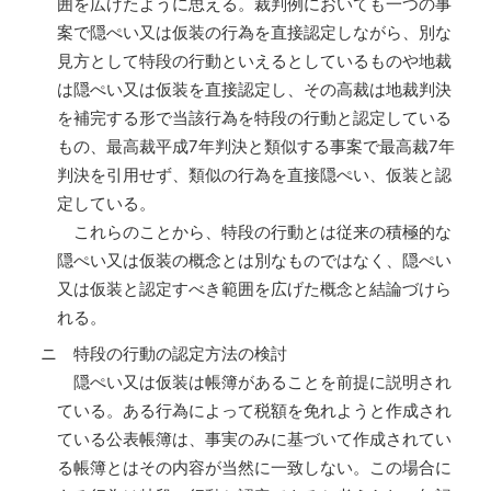
囲を広げたように思える。裁判例においても一つの事
案で隠ぺい又は仮装の行為を直接認定しながら、別な
見方として特段の行動といえるとしているものや地裁
は隠ぺい又は仮装を直接認定し、その高裁は地裁判決
を補完する形で当該行為を特段の行動と認定している
もの、最高裁平成7年判決と類似する事案で最高裁7年
判決を引用せず、類似の行為を直接隠ぺい、仮装と認
定している。
これらのことから、特段の行動とは従来の積極的な
隠ぺい又は仮装の概念とは別なものではなく、隠ぺい
又は仮装と認定すべき範囲を広げた概念と結論づけら
れる。
ニ 特段の行動の認定方法の検討
隠ぺい又は仮装は帳簿があることを前提に説明され
ている。ある行為によって税額を免れようと作成され
ている公表帳簿は、事実のみに基づいて作成されてい
る帳簿とはその内容が当然に一致しない。この場合に