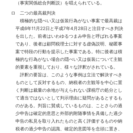
（事実関係総合判断説）を唱えられている。
ロ 二つの最高裁判決
積極的な隠ぺい又は仮装行為がない事案で最高裁は
平成6年11月22日と平成7年4月28日と注目すべき判決
を出した。前者はいわゆるつまみ申告と呼ばれる事案
であり、後者は顧問税理士に対する虚偽説明、秘匿事
案で特段の行動を提示した事案である。特に後者は積
極的な行為がない場合の隠ぺい又は仮装について主観
的要素を重視しており、様々な評釈がされている。
評釈の要旨は、このような事例は立法で解決すべき
ものとして反対するもの、納税者の主観等を中心に置
く判断は裁量の余地が与えられない課税庁の処分とし
て適当ではないとして判示理由に疑問があるとするも
のがある。判旨に賛成しているものは、ことさらの過
少申告は確定的意思と外部的附随事情を具備した過少
申告の私見を取り入れたものと高く評価するものや納
税者の過少申告の認識、確定的意図等を念頭に置き、