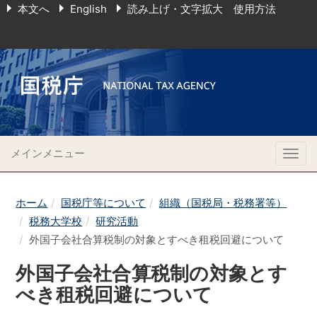
本文へ
English
読み上げ・文字拡大 使用方法
メインメニュー
Togg
navig
ホーム
国税庁等について
組織（国税局・税務署等）
税務大学校
研究活動
外国子会社合算税制の対象とすべき租税回避について
外国子会社合算税制の対象とす
べき租税回避について