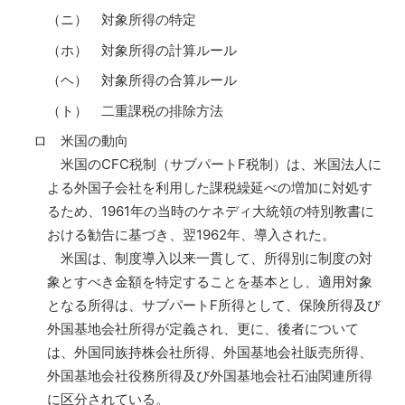
（ニ） 対象所得の特定
（ホ） 対象所得の計算ルール
（ヘ） 対象所得の合算ルール
（ト） 二重課税の排除方法
ロ 米国の動向
米国のCFC税制（サブパートF税制）は、米国法人に
よる外国子会社を利用した課税繰延べの増加に対処す
るため、1961年の当時のケネディ大統領の特別教書に
おける勧告に基づき、翌1962年、導入された。
米国は、制度導入以来一貫して、所得別に制度の対
象とすべき金額を特定することを基本とし、適用対象
となる所得は、サブパートF所得として、保険所得及び
外国基地会社所得が定義され、更に、後者について
は、外国同族持株会社所得、外国基地会社販売所得、
外国基地会社役務所得及び外国基地会社石油関連所得
に区分されている。