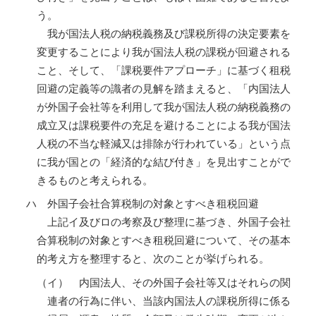
う。
我が国法人税の納税義務及び課税所得の決定要素を
変更することにより我が国法人税の課税が回避される
こと、そして、「課税要件アプローチ」に基づく租税
回避の定義等の識者の見解を踏まえると、「内国法人
が外国子会社等を利用して我が国法人税の納税義務の
成立又は課税要件の充足を避けることによる我が国法
人税の不当な軽減又は排除が行われている」という点
に我が国との「経済的な結び付き」を見出すことがで
きるものと考えられる。
ハ 外国子会社合算税制の対象とすべき租税回避
上記イ及びロの考察及び整理に基づき、外国子会社
合算税制の対象とすべき租税回避について、その基本
的考え方を整理すると、次のことが挙げられる。
（イ） 内国法人、その外国子会社等又はそれらの関
連者の行為に伴い、当該内国法人の課税所得に係る