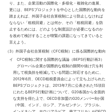
り、また、企業活動の国際化・多様化・複雑化の進展、
更には、BEPSプロジェクトを中心とした国際的な動向を
踏まえれば、外国子会社合算税制により防止しなければ
ならない「租税回避」とは何か、その「租税回避」を防
止するためには、どのような制度設計が必要になるのか
を改めて検討することが喫緊の課題になってきていると
言えよう。
（3）外国子会社合算税制（CFC税制）に係る国際的な動向
イ CFC税制に関する国際的な議論（BEPS行動計画3）
グローバル企業が国際的な税制の隙間や抜け穴を利
用して税負担を軽減している問題に対応するために、
2012年6月、OECD租税委員会によって立ち上げられた
BEPSプロジェクトは、2013年7月に公表された15項目
にわたるBEPS行動計画について、G20各国から全面的
な支持を得た上で、OECD非加盟のG20メンバー8か国
（中国、インド、ロシア、アルゼンチン、ブラジル、
インドネシア、サウジアラビア、南アフリカ）がOECD