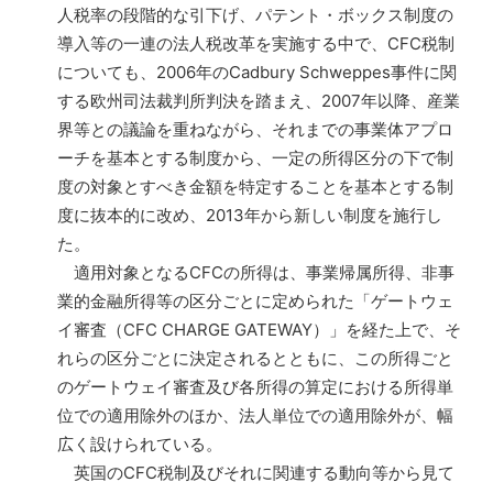
人税率の段階的な引下げ、パテント・ボックス制度の
導入等の一連の法人税改革を実施する中で、CFC税制
についても、2006年のCadbury Schweppes事件に関
する欧州司法裁判所判決を踏まえ、2007年以降、産業
界等との議論を重ねながら、それまでの事業体アプロ
ーチを基本とする制度から、一定の所得区分の下で制
度の対象とすべき金額を特定することを基本とする制
度に抜本的に改め、2013年から新しい制度を施行し
た。
適用対象となるCFCの所得は、事業帰属所得、非事
業的金融所得等の区分ごとに定められた「ゲートウェ
イ審査（CFC CHARGE GATEWAY）」を経た上で、そ
れらの区分ごとに決定されるとともに、この所得ごと
のゲートウェイ審査及び各所得の算定における所得単
位での適用除外のほか、法人単位での適用除外が、幅
広く設けられている。
英国のCFC税制及びそれに関連する動向等から見て