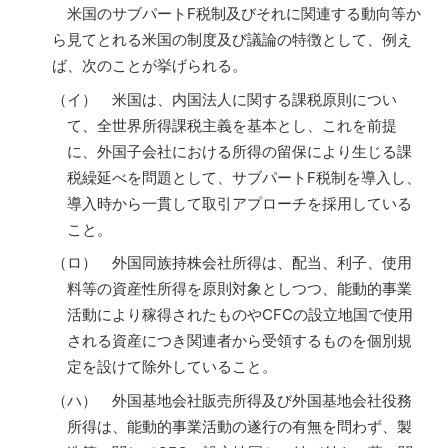
米国のサブパートF税制及びそれに関連する動向等か
ら見てとれる米国の制度及び議論の特徴として、例え
ば、次のことが挙げられる。
（イ） 米国は、内国法人に関する課税原則につい
て、全世界所得課税主義を基本とし、これを前提
に、外国子会社における所得の留保により生じる課
税繰延べを問題として、サブパートF税制を導入し、
導入時から一貫して取引アプローチを採用している
こと。
（ロ） 外国同族持株会社所得は、配当、利子、使用
料等の資産性所得を原則対象としつつ、能動的事業
活動により稼得されたものやCFCの設立地国で使用
される資産につき関連者から受領するものを個別規
定を設けて除外していること。
（ハ） 外国基地会社販売所得及び外国基地会社役務
所得は、能動的事業活動の遂行の有無を問わず、製