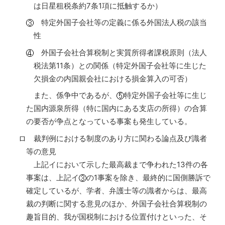
は日星租税条約7条1項に抵触するか）
特定外国子会社等の定義に係る外国法人税の該当
性
外国子会社合算税制と実質所得者課税原則（法人
税法第11条）との関係（特定外国子会社等に生じた
欠損金の内国親会社における損金算入の可否）
また、係争中であるが、
特定外国子会社等に生じ
た国内源泉所得（特に国内にある支店の所得）の合算
の要否が争点となっている事案も発生している。
ロ 裁判例における制度のあり方に関わる論点及び識者
等の意見
上記イにおいて示した最高裁まで争われた13件の各
事案は、上記イ
の1事案を除き、最終的に国側勝訴で
確定しているが、学者、弁護士等の識者からは、最高
裁の判断に関する意見のほか、外国子会社合算税制の
趣旨目的、我が国税制における位置付けといった、そ