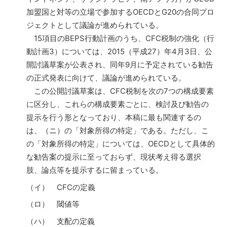
加盟国と対等の立場で参加するOECDとG20の合同プロ
ジェクトとして議論が進められている。
15項目のBEPS行動計画のうち、CFC税制の強化（行
動計画3）については、2015（平成27）年4月3日、公
開討議草案が公表され、同年9月に予定されている勧告
の正式発表に向けて、議論が進められている。
この公開討議草案は、CFC税制を次の7つの構成要素
に区分し、これらの構成要素ごとに、検討及び勧告の
提示を行う形となっており、本稿に最も関連するの
は、（ニ）の「対象所得の特定」である。ただし、こ
の「対象所得の特定」については、OECDとして具体的
な勧告案の提示に至っておらず、現状考え得る選択
肢、論点等を提示するに留まっている。
（イ） CFCの定義
（ロ） 閾値等
（ハ） 支配の定義