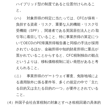
ハイブリッド型の制度であると位置付けられるこ
と。
（ハ） 対象所得の特定に当たっては、CFCが保有・
負担する資産・リスク、重要な人的機能・リスク引
受機能（SPF）、関連者である英国居住法人との 取
引等に着目していること、特に事業所得の算定につ
いてOECDのPE帰属所得報告書と同様の手法が採用
されているほか、金融所得や知的財産所得に重点が
置かれていることからすると、CFC税制独自の観点
というよりは、移転価格税制に近い発想があると考
えられること。
（ニ） 事業所得のゲートウェイ審査、免除地域によ
る適用除外に係る要件等、多くの規定の中で「主た
る目的又は主たる目的の一つ」が要件とされている
こと。
（4）外国子会社合算税制の対象とすべき租税回避の具体的