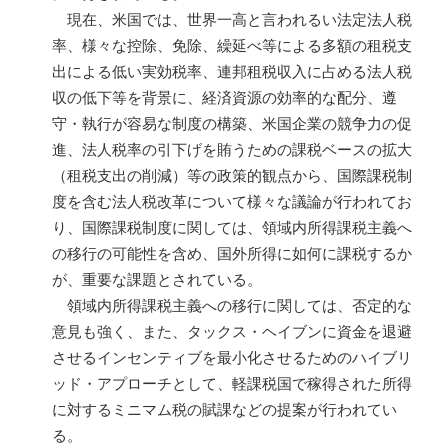
現在、米国では、世界一高と言われるい法定法人税
率、様々な控除、免除、繰延べ等による多額の租税支
出による低い実効税率、連邦租税収入に占める法人税
収の低下等を背景に、経済資源の効率的な配分、遵
守・執行が容易な制度の構築、米国企業の競争力の促
進、法人税率の引下げを賄うための課税ベースの拡大
（租税支出の削減）等の政策的観点から、国際課税制
度を含む法人税改革について様々な議論が行われてお
り、国際課税制度に関しては、領域内所得課税主義へ
の移行の可能性を含め、国外所得に如何に課税するか
が、重要な課題とされている。
領域内所得課税主義への移行に関しては、否定的な
意見も強く、また、タックス・ヘイブンに資金を退避
させるインセンティブを最小化させるためのハイブリ
ッド・アプローチとして、軽課税国で稼得された所得
に対するミニマム税の賦課などの提案が行われてい
る。