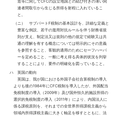
造等に関してCFCの設立地国との結び付きの薄い関
連者間取引から生じる所得を射程に入れているこ
と。
（ニ） サブパートF税制の基本設計を、詳細な定義と
豊富な例説、若干の濫用対抗ルールを伴う財務省規
則が支え、制定法又は規則の他の規定で経験又は共
通の理解を有する概念については明示的にその意義
を参照すること、客観的適用のためにセーフハーバ
ーを定めること、一般に考え得る具体的状況を列挙
することにより、要件の明確化を図っていること。
ハ 英国の動向
英国は、我が国における外国子会社合算税制の導入
よりも後の1984年にCFC税制を導入したが、外国配当
免税制度の導入（2009年）及び国外恒久的施設所得の
選択的免税制度の導入（2011年）により、内国法人に
係る課税原則を、それまでの全世界所得課税主義から
領域内所得課税主義に大きく軸足を移すとともに、法