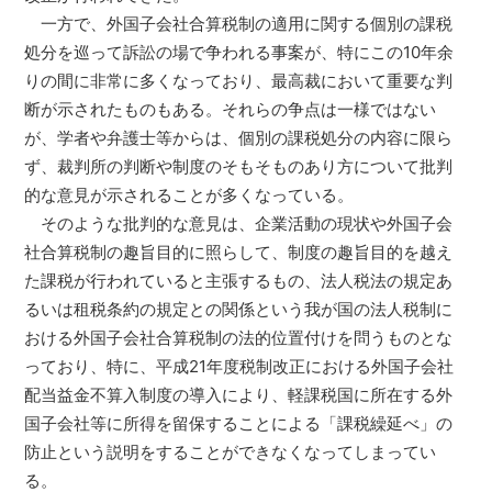
一方で、外国子会社合算税制の適用に関する個別の課税
処分を巡って訴訟の場で争われる事案が、特にこの10年余
りの間に非常に多くなっており、最高裁において重要な判
断が示されたものもある。それらの争点は一様ではない
が、学者や弁護士等からは、個別の課税処分の内容に限ら
ず、裁判所の判断や制度のそもそものあり方について批判
的な意見が示されることが多くなっている。
そのような批判的な意見は、企業活動の現状や外国子会
社合算税制の趣旨目的に照らして、制度の趣旨目的を越え
た課税が行われていると主張するもの、法人税法の規定あ
るいは租税条約の規定との関係という我が国の法人税制に
おける外国子会社合算税制の法的位置付けを問うものとな
っており、特に、平成21年度税制改正における外国子会社
配当益金不算入制度の導入により、軽課税国に所在する外
国子会社等に所得を留保することによる「課税繰延べ」の
防止という説明をすることができなくなってしまってい
る。