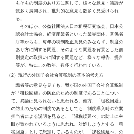
もそもの制度のあり方に関して、様々な意見・議論が
数多く展開され、批判的な意見も数多く見受けられ
る。
そのほか、公益社団法人日本租税研究協会、日本公
認会計士協会、経済産業省といった業界団体、関係省
庁等からも、毎年の税制改正意見のみならず、制度の
あり方に関する問題、そのような問題を背景とした個
別規定の取扱いに関する問題など、様々な報告、提言
等が、特にこの数年、数多く行われている。
（2）現行の外国子会社合算税制の基本的考え方
識者等の意見を見ても、我が国の外国子会社合算税制
が「租税回避」の防止のための制度であることについ
て、異論は見られないと思われる。他方、「租税回避」
の防止のための制度であるとしても、制度導入時の立案
担当者による説明を見ると、「課税繰延べ」の防止に主
眼が置かれているように思われ、対処しようとする「租
税回避」として想定しているものが、「課税繰延べ」の