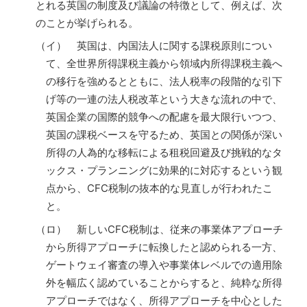
とれる英国の制度及び議論の特徴として、例えば、次
のことが挙げられる。
（イ） 英国は、内国法人に関する課税原則につい
て、全世界所得課税主義から領域内所得課税主義へ
の移行を強めるとともに、法人税率の段階的な引下
げ等の一連の法人税改革という大きな流れの中で、
英国企業の国際的競争への配慮を最大限行いつつ、
英国の課税ベースを守るため、英国との関係が深い
所得の人為的な移転による租税回避及び挑戦的なタ
ックス・プランニングに効果的に対応するという観
点から、CFC税制の抜本的な見直しが行われたこ
と。
（ロ） 新しいCFC税制は、従来の事業体アプローチ
から所得アプローチに転換したと認められる一方、
ゲートウェイ審査の導入や事業体レベルでの適用除
外を幅広く認めていることからすると、純粋な所得
アプローチではなく、所得アプローチを中心とした