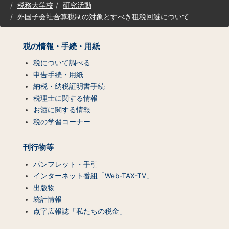
税務大学校
研究活動
ト
外国子会社合算税制の対象とすべき租税回避について
マ
ッ
プ
税の情報・手続・用紙
（コ
ン
税について調べる
テ
申告手続・用紙
ン
納税・納税証明書手続
ツ
税理士に関する情報
一
お酒に関する情報
覧）
税の学習コーナー
刊行物等
パンフレット・手引
インターネット番組「Web-TAX-TV」
出版物
統計情報
点字広報誌「私たちの税金」