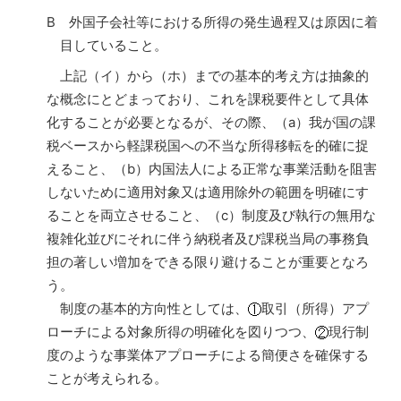
B 外国子会社等における所得の発生過程又は原因に着
目していること。
上記（イ）から（ホ）までの基本的考え方は抽象的
な概念にとどまっており、これを課税要件として具体
化することが必要となるが、その際、（a）我が国の課
税ベースから軽課税国への不当な所得移転を的確に捉
えること、（b）内国法人による正常な事業活動を阻害
しないために適用対象又は適用除外の範囲を明確にす
ることを両立させること、（c）制度及び執行の無用な
複雑化並びにそれに伴う納税者及び課税当局の事務負
担の著しい増加をできる限り避けることが重要となろ
う。
制度の基本的方向性としては、
取引（所得）アプ
ローチによる対象所得の明確化を図りつつ、
現行制
度のような事業体アプローチによる簡便さを確保する
ことが考えられる。