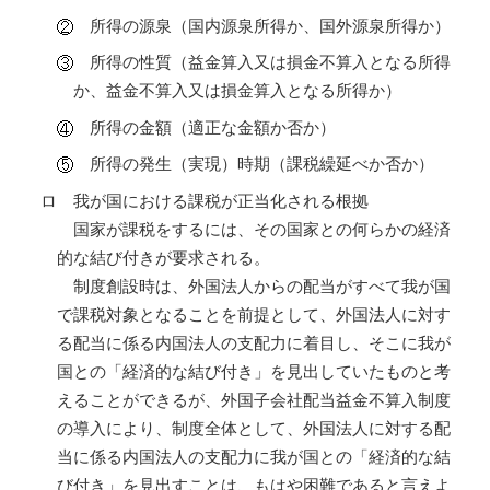
所得の源泉（国内源泉所得か、国外源泉所得か）
所得の性質（益金算入又は損金不算入となる所得
か、益金不算入又は損金算入となる所得か）
所得の金額（適正な金額か否か）
所得の発生（実現）時期（課税繰延べか否か）
ロ 我が国における課税が正当化される根拠
国家が課税をするには、その国家との何らかの経済
的な結び付きが要求される。
制度創設時は、外国法人からの配当がすべて我が国
で課税対象となることを前提として、外国法人に対す
る配当に係る内国法人の支配力に着目し、そこに我が
国との「経済的な結び付き」を見出していたものと考
えることができるが、外国子会社配当益金不算入制度
の導入により、制度全体として、外国法人に対する配
当に係る内国法人の支配力に我が国との「経済的な結
び付き」を見出すことは、もはや困難であると言えよ