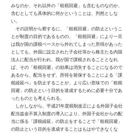
みなのか、それ以外の「租税回避」も含むものなのか、
含むとしても具体的に何かということは、判然としな
い。
その説明から察するに、「租税回避」の防止というこ
とが制度の目的であるものの、「租税回避」により一旦
は我が国の課税ベースから外れてしまった所得があった
としても、外国に設立された子会社等から株主たる内国
法人に配当が行われ、我が国で課税されることとなれ
ば、その「租税回避」の効果は消失することになるので
あるから、配当をせず、所得を留保することによる「課
税繰延べ」を防止することが、より広い意味での「租税
回避」の防止という目的を達成するために必要十分であ
ったものとも考えられる。
しかしながら、平成21年度税制改正による外国子会社
配当益金不算入制度の導入により、外国子会社からの配
当に係る「課税繰延」の防止をすることで「租税回避」
の防止という目的を達成することはもはやできなくな