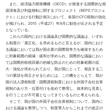
また、経済協力開発機構（OECD）が推進する国際的な税
源浸食及び利益移転に関するプロジェクト（BEPSプロジェ
クト）における行動計画3において、各国のCFC税制の強化
が掲げられ、2015（平成27）年9月に勧告が出される予定
となっている。
これらの国内における議論及び国際的な議論は、いずれ
も制度の「適正化」を求めるものと言えるが、国内におけ
る議論においては我が国企業の国際競争力を確保するため
に対象範囲の縮減・緩和が求められ、国際的な議論におい
ては国際的租税回避の的確な防止のための対象範囲の拡
大・強化が求められており、我が国にとって、相反する二
つの要請を両立させるためには、この機をとらえて、我が
国の法人課税制度・国際課税制度における外国子会社合算
税制のあり方・位置付けを改めて整理し、抜本的な見直し
を行うことが不可避となってきているものと考えられる。
そこで、我が国の外国子会社合算税制について、国内に
おける議論を整理しつつ、制度導入からこれまでの改正の