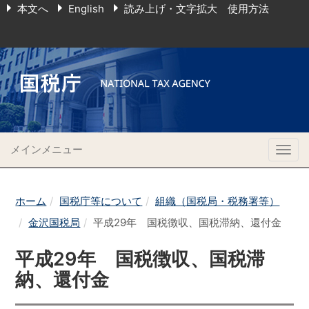
本文へ
English
読み上げ・文字拡大 使用方法
メインメニュー
Togg
navig
ホーム
国税庁等について
組織（国税局・税務署等）
金沢国税局
平成29年 国税徴収、国税滞納、還付金
平成29年 国税徴収、国税滞
納、還付金