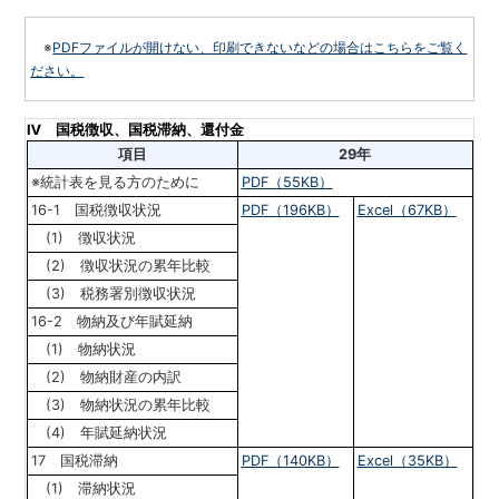
※
PDFファイルが開けない、印刷できないなどの場合はこちらをご覧く
ださい。
Ⅳ
国税徴収、国税滞納、還付金
項目
29年
※統計表を見る方のために
PDF（55KB）
16-1 国税徴収状況
PDF（196KB）
Excel（67KB）
(1) 徴収状況
(2) 徴収状況の累年比較
(3) 税務署別徴収状況
16-2 物納及び年賦延納
(1) 物納状況
(2) 物納財産の内訳
(3) 物納状況の累年比較
(4) 年賦延納状況
17 国税滞納
PDF（140KB）
Excel（35KB）
(1) 滞納状況