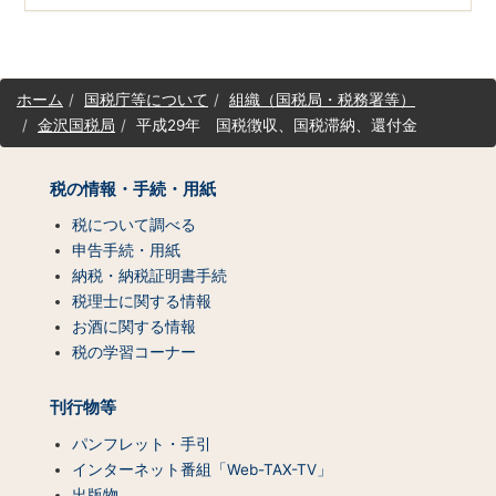
サ
ホーム
国税庁等について
組織（国税局・税務署等）
イ
金沢国税局
平成29年 国税徴収、国税滞納、還付金
ト
マ
ッ
税の情報・手続・用紙
プ
（コ
税について調べる
ン
申告手続・用紙
テ
納税・納税証明書手続
ン
税理士に関する情報
ツ
お酒に関する情報
一
税の学習コーナー
覧）
刊行物等
パンフレット・手引
インターネット番組「Web-TAX-TV」
出版物