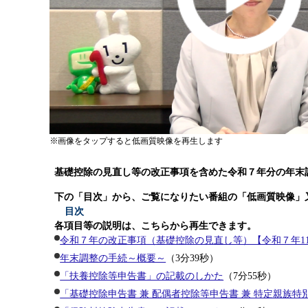
画像をタップすると低画質映像を再生します
基礎控除の見直し等の改正事項を含めた令和７年分の年末
下の「目次」から、ご覧になりたい番組の「低画質映像」
目次
各項目等の説明は、こちらから再生できます。
令和７年の改正事項（基礎控除の見直し等）【令和７年11
年末調整の手続～概要～
（3分39秒）
「扶養控除等申告書」の記載のしかた
（7分55秒）
「基礎控除申告書 兼 配偶者控除等申告書 兼 特定親族