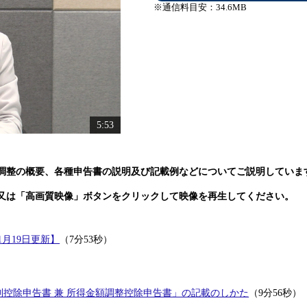
※通信料目安：34.6MB
5:53
調整の概要、各種申告書の説明及び記載例などについてご説明していま
又は「高画質映像」ボタンをクリックして映像を再生してください。
月19日更新】
（7分53秒）
特別控除申告書 兼 所得金額調整控除申告書」の記載のしかた
（9分56秒）