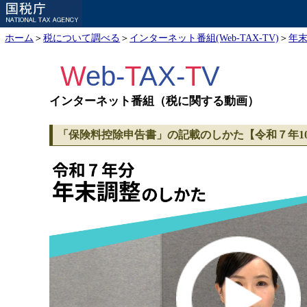
ホーム
＞
税について調べる
＞
インターネット番組(Web-TAX-TV)
＞
年
W
eb-
T
AX-
T
V
インターネット番組（税に関する動画）
「保険料控除申告書」の記載のしかた【令和７年1