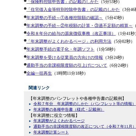
「保険料控除申告書」の記載のしかた
（5分53秒）
「住宅借入金等特別控除申告書」の記載のしかた
（3分4
年末調整の手続～①各種控除額の確認～
（5分43秒）
年末調整の手続～②年税額の計算・③過不足額の精算～
令和８年分の給与の源泉徴収事務（改正事項）
（1分41秒
「年末調整がよくわかるページ」の利用方法
（5分02秒）
年末調整手続の電子化・年調ソフト
（1分58秒）
年末調整を受ける従業員の方向けの情報
（3分24秒）
通勤手当の非課税限度額の引上げについて
（6分24秒）
全編一括再生
（1時間11分18秒）
関連リンク
【年末調整のパンフレットや各種申告書の記載例】
令和７年分 年末調整のしかた（パンフレット等の情報）
年末調整の各種申告書（様式・記載例）
【年末調整に役立つ情報】
年末調整がよくわかるページ
通勤手当の非課税限度額の改正について（令和７年11月
年末調整計算シート