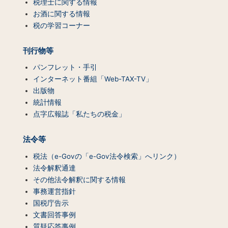
ン
税理士に関する情報
ツ
お酒に関する情報
一
税の学習コーナー
覧）
刊行物等
パンフレット・手引
インターネット番組「Web-TAX-TV」
出版物
統計情報
点字広報誌「私たちの税金」
法令等
税法（e-Govの「e-Gov法令検索」へリンク）
法令解釈通達
その他法令解釈に関する情報
事務運営指針
国税庁告示
文書回答事例
質疑応答事例