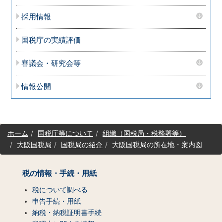
採用情報
国税庁の実績評価
審議会・研究会等
情報公開
サ
ホーム
国税庁等について
組織（国税局・税務署等）
イ
大阪国税局
国税局の紹介
大阪国税局の所在地・案内図
ト
マ
ッ
税の情報・手続・用紙
プ
（コ
税について調べる
ン
申告手続・用紙
テ
納税・納税証明書手続