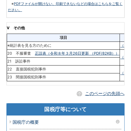
※
PDFファイルが開けない、印刷できないなどの場合はこちらをご覧く
ださい。
Ⅴ
その他
項目
※統計表を見る方のために
（PDF
20 不服審査
正誤表（令和８年３月26日更新 （PDF/82KB））
（PDF
21 訴訟事件
22 直接国税犯則事件
（PDF
23 間接国税犯則事件
このページの先頭へ
国税庁等について
国税庁の概要