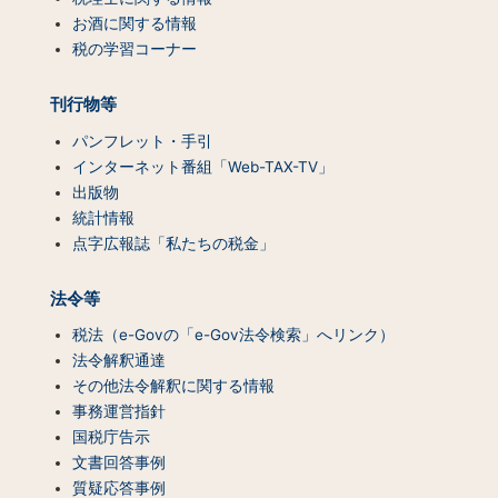
ツ
お酒に関する情報
一
税の学習コーナー
覧）
刊行物等
パンフレット・手引
インターネット番組「Web-TAX-TV」
出版物
統計情報
点字広報誌「私たちの税金」
法令等
税法（e-Govの「e-Gov法令検索」へリンク）
法令解釈通達
その他法令解釈に関する情報
事務運営指針
国税庁告示
文書回答事例
質疑応答事例