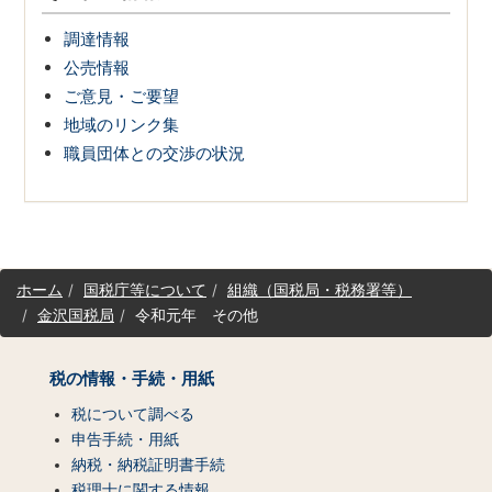
調達情報
公売情報
ご意見・ご要望
地域のリンク集
職員団体との交渉の状況
サ
ホーム
国税庁等について
組織（国税局・税務署等）
イ
金沢国税局
令和元年 その他
ト
マ
ッ
税の情報・手続・用紙
プ
（コ
税について調べる
ン
申告手続・用紙
テ
納税・納税証明書手続
ン
税理士に関する情報