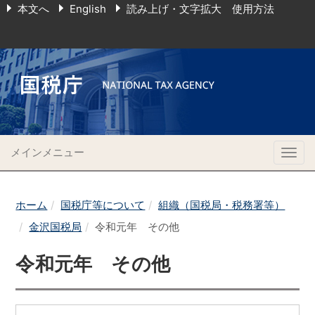
本文へ
English
読み上げ・文字拡大 使用方法
メインメニュー
Togg
navig
ホーム
国税庁等について
組織（国税局・税務署等）
金沢国税局
令和元年 その他
令和元年 その他