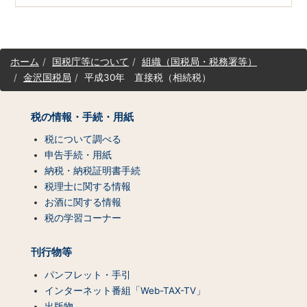
サ
ホーム
国税庁等について
組織（国税局・税務署等）
イ
金沢国税局
平成30年 直接税（相続税）
ト
マ
ッ
税の情報・手続・用紙
プ
（コ
税について調べる
ン
申告手続・用紙
テ
納税・納税証明書手続
ン
税理士に関する情報
ツ
お酒に関する情報
一
税の学習コーナー
覧）
刊行物等
パンフレット・手引
インターネット番組「Web-TAX-TV」
出版物