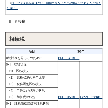
※
PDFファイルが開けない、印刷できないなどの場合はこちらをご覧く
ださい。
Ⅱ
直接税
相続税
項目
30年
※統計表を見る方のために
PDF（140KB）
5-1 課税状況
(1) 課税状況
(2) 課税状況の累年比較
(3) 税務署別課税状況
(4) 申告及び処理の状況
(5) 加算税の状況
PDF（351KB）
Excel（128KB）
5-2 課税価格階級別課税状況