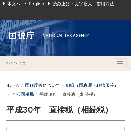
本文へ
English
読み上げ・文字拡大 使用方法
メインメニュー
Togg
navig
ホーム
国税庁等について
組織（国税局・税務署等）
金沢国税局
平成30年 直接税（相続税）
平成30年 直接税（相続税）