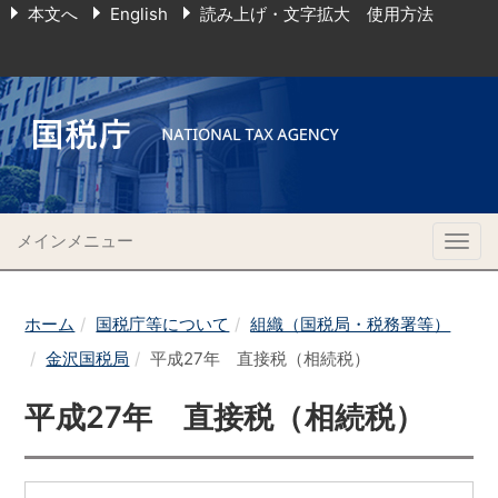
本文へ
English
読み上げ・文字拡大 使用方法
メインメニュー
Togg
navig
ホーム
国税庁等について
組織（国税局・税務署等）
金沢国税局
平成27年 直接税（相続税）
平成27年 直接税（相続税）