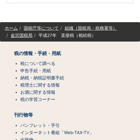
サ
ホーム
国税庁等について
組織（国税局・税務署等）
イ
金沢国税局
平成27年 直接税（相続税）
ト
マ
ッ
税の情報・手続・用紙
プ
（コ
税について調べる
ン
申告手続・用紙
テ
納税・納税証明書手続
ン
税理士に関する情報
ツ
お酒に関する情報
一
税の学習コーナー
覧）
刊行物等
パンフレット・手引
インターネット番組「Web-TAX-TV」
出版物