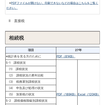
※
PDFファイルが開けない、印刷できないなどの場合はこちらをご覧く
ださい。
Ⅱ
直接税
相続税
項目
27年
※統計表を見る方のために
PDF（81KB）
5-1 課税状況
(1) 課税状況
(2) 課税状況の累年比較
(3) 税務署別課税状況
(4) 申告及び処理の状況
(5) 加算税の状況
PDF（189KB）
Excel（120KB）
5-2 課税価格階級別課税状況