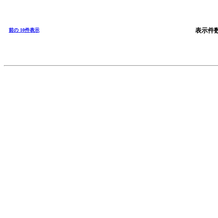
表示件
前の 10件表示